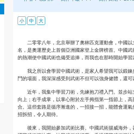
小
中
大
二零零八年，北京舉辦了奧林匹克運動會，中國以
名，是奧運歷史上首個亞洲國家登上金牌榜首。中國武
的熱潮使中國武術也備受追捧，而我也在那時開始學習
我之所以會學習中國武術，是家人希望我可以鍛鍊
鬥的場面，我深深感受到武術不但可以強身健體，還可
近年，我集中學習刀術，先練抱刀禮入門。並步站
向上；右手成掌，以掌心附於左手拇指第一指節上，高
合。這些套路是循序漸進的，一招接一招，能體會運氣
招拆招，令人期待。
後來，我開始參加武術比賽。中國武術揚威海外，