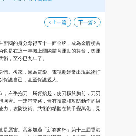
上一篇
下一篇
主辦國的身分奪得五十一面金牌，成為金牌榜首
術也是在這一年搬上國際體育運動的舞台，奧運
武術，至今已九年了。
身體。後來，因為電影、電視劇經常出現武術打
以保護自己，甚至保護親人。
立，左手抱刀，屈臂抬起，使刀橫於胸前，刀刃
興胸齊。一連串套路，含有技擊和攻防動作的組
使力，攻防技術。武術的精髓在於千變萬化，見
甚是厲害。我參加過「新獬豸杯」第十三屆香港