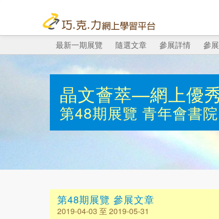
最新一期展覽
隨選文章
參展詳情
參展
晶文薈萃—網上優
第48期展覽
青年會書院
第48期展覽 參展文章
2019-04-03 至 2019-05-31