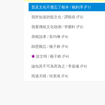
普及文化不應忘了根本 / 賴鈞澤 (F1)
我所知道的龍文化 / 譚順堯 (F2)
我看傳統文化熱潮 / 李榮軒 (F2)
尋根說孝 / 吳均琳 (F4)
師恩難忘 / 楊子鋒 (F4)
談文明 / 楊子鋒 (F4)
論知其不可為而為之 / 李嘉儀 (F4)
雨過天晴 / 何美瑤 (F4)