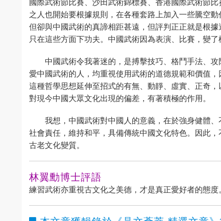
國際武術節比賽、沙田武術錦標賽、香港國際武術節比
之人也開始要根據規則，在各種套路上加入一些騰空動
但卻與中國武術的真諦相距甚遠，但評判正正就是根據
只在這些方面下功夫。中國武術因為表演、比賽，變了
中國武術令我著迷的，是搏擊技巧、格鬥手法、攻
愛中國武術的人，均重視使用武術的道德規範和價值，
這種哲學思想延伸至招式的有無、動靜、虛實、正奇，
對現今中國大眾文化出現的偏差，有著積極的作用。
我想，中國武術對中國人的意義，在於強身健體、
社會責任，維持和平，具備傳統中國文化特色。因此，
古老文化變質。
林翼勳博士評語
練習武術亦重視古文化之美德，才是真正愛好者的態度
本文章獲輯錄於
《晶文薈萃 精選文章》