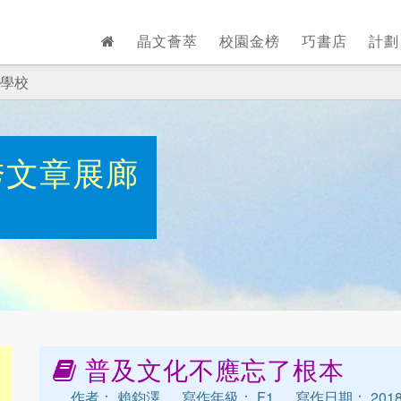
晶文薈萃
校園金榜
巧書店
計
學校
秀文章展廊
普及文化不應忘了根本
作者： 賴鈞澤
寫作年級： F1
寫作日期： 2018