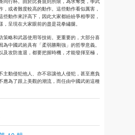
賽同行杯。由於比賽規則所限，為求奪獎，學武
作，或者難度較高的動作。這些動作看似厲害，
這些動作來評高下，因此大家都紛紛爭相學習，
樣，呈現在大家眼前的盡是花拳繡腿。
防策略和武器使用等技術。更重要的，大部分喜
因為中國武術具有「柔弱勝剛強」的哲學意義。
以及攻防進退，都要把握時機，才能發揮至極，
不主動侵犯他人、亦不容讓他人侵犯，甚至應負
不應為了跟上美觀的潮流，而任由中國武術這種
。
第 10 輯