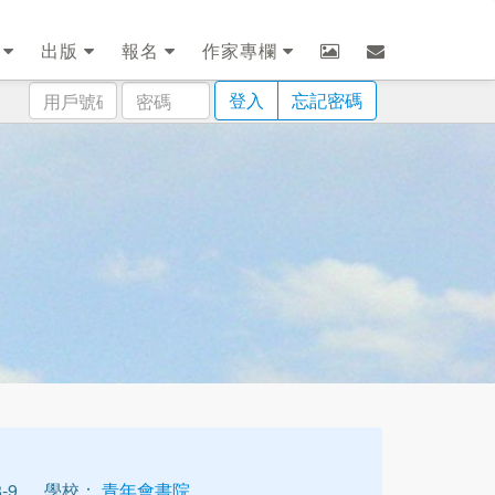
劃
出版
報名
作家專欄
用
密
登入
忘記密碼
戶
碼
號
碼
-9
學校：
青年會書院