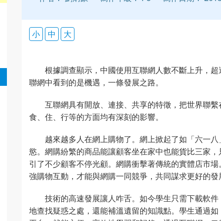
小
中
大
根據調查顯示，中國使用互聯網人數不斷上升，超
聯網中看到的是機遇，一條發展之路。
互聯網具有開放、連接、共享的特徵，把世界聯繫
食、住、行等的方面均有深刻的影響。
越來越多人在網上購物了。網上掀起了如「六一八
慾。網購紛繁的商品能讓顧客坐在家中也能貨比三家，
引了不少顧客不停光顧。網購衝擊著傳統的實體店市場
強購物互動，才能與網購一同競爭，共同謀求更好的發
技術的高速發展讓人咋舌。如今學生只需下載軟件
地查找疑惑之處，還能補溫遺留的知識點。學生通過如