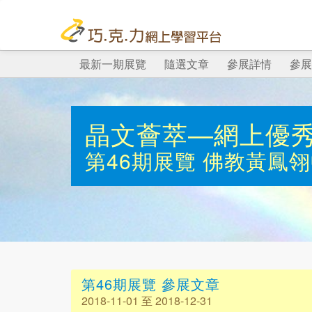
最新一期展覽
隨選文章
參展詳情
參展
晶文薈萃—網上優
第46期展覽
佛教黃鳳翎
第46期展覽 參展文章
2018-11-01 至 2018-12-31