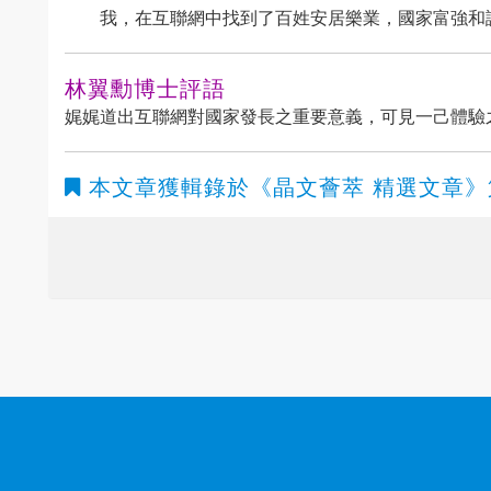
我，在互聯網中找到了百姓安居樂業，國家富強和
林翼勳博士評語
娓娓道出互聯網對國家發長之重要意義，可見一己體驗
本文章獲輯錄於
《晶文薈萃 精選文章》