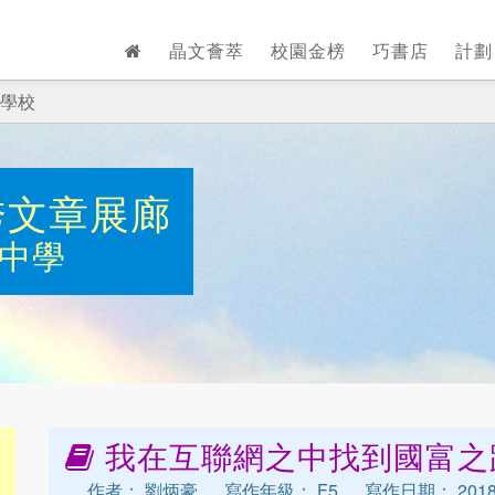
晶文薈萃
校園金榜
巧書店
計
學校
秀文章展廊
中學
我在互聯網之中找到國富之
作者： 劉炳豪
寫作年級： F5
寫作日期： 2018