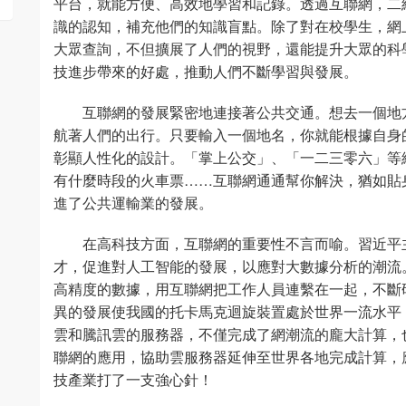
平台，就能方便、高效地學習和記錄。透過互聯網，二
識的認知，補充他們的知識盲點。除了對在校學生，網
大眾查詢，不但擴展了人們的視野，還能提升大眾的科
技進步帶來的好處，推動人們不斷學習與發展。
互聯網的發展緊密地連接著公共交通。想去一個地
航著人們的出行。只要輸入一個地名，你就能根據自身
彰顯人性化的設計。「掌上公交」、「一二三零六」等
有什麼時段的火車票……互聯網通通幫你解決，猶如貼
進了公共運輸業的發展。
在高科技方面，互聯網的重要性不言而喻。習近平
才，促進對人工智能的發展，以應對大數據分析的潮流
高精度的數據，用互聯網把工作人員連繫在一起，不斷
異的發展使我國的托卡馬克迴旋裝置處於世界一流水平
雲和騰訊雲的服務器，不僅完成了網潮流的龐大計算，
聯網的應用，協助雲服務器延伸至世界各地完成計算，
技產業打了一支強心針！