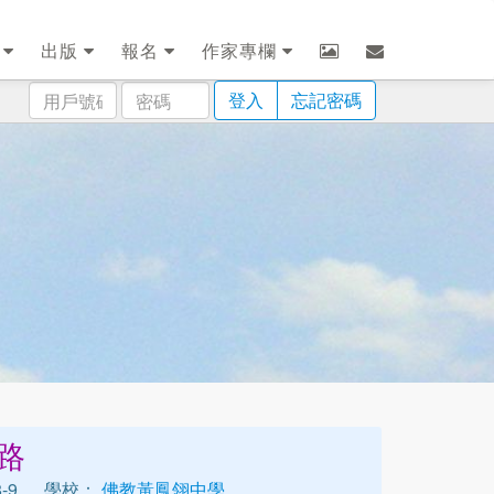
劃
出版
報名
作家專欄
用
密
登入
忘記密碼
戶
碼
號
碼
路
-9
學校：
佛教黃鳳翎中學