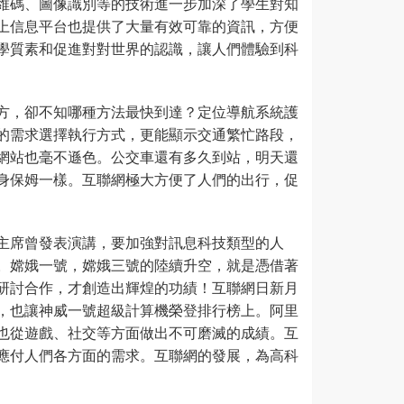
維碼、圖像識別等的技術進一步加深了學生對知
上信息平台也提供了大量有效可靠的資訊，方便
學質素和促進對對世界的認識，讓人們體驗到科
方，卻不知哪種方法最快到達？定位導航系統護
的需求選擇執行方式，更能顯示交通繁忙路段，
網站也毫不遜色。公交車還有多久到站，明天還
身保姆一樣。互聯網極大方便了人們的出行，促
主席曾發表演講，要加強對訊息科技類型的人
。嫦娥一號，嫦娥三號的陸續升空，就是憑借著
研討合作，才創造出輝煌的功績！互聯網日新月
，也讓神威一號超級計算機榮登排行榜上。阿里
也從遊戲、社交等方面做出不可磨滅的成績。互
應付人們各方面的需求。互聯網的發展，為高科