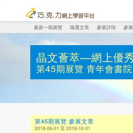
最新一期展覽
隨選文章
參展詳情
參展
晶文薈萃—網上優
第45期展覽
青年會書院
第45期展覽 參展文章
2018-06-01 至 2018-10-31