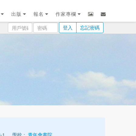
劃
出版
報名
作家專欄
用
密
登入
忘記密碼
戶
碼
號
碼
-1
學校：
青年會書院