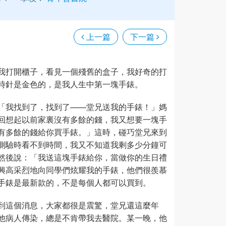
上一篇
下一篇
我打開櫃子，看見一個殘舊的盒子，我好奇的打
時針是金色的，是我人生中第一塊手錶。
「我找到了，找到了——堂兄送我的手錶！」媽
回想起以前家裏沒有多餘的錢，我又想要一塊手
有多餘的錢給你買手錶。」這時，碰巧堂兄來到
測驗時看不到時間，我又不知道我剩多少分鐘可
然後說：「我送這塊手錶給你，當做你的生日禮
興高采烈地向同學們炫耀我的手錶，他們很羨慕
手錶是最新款的，不是每個人都可以買到。
到這個消息，大家都很是震驚，堂兄還這麼年
他病人傳染，總是不肯帶我去醫院。某一晚，他