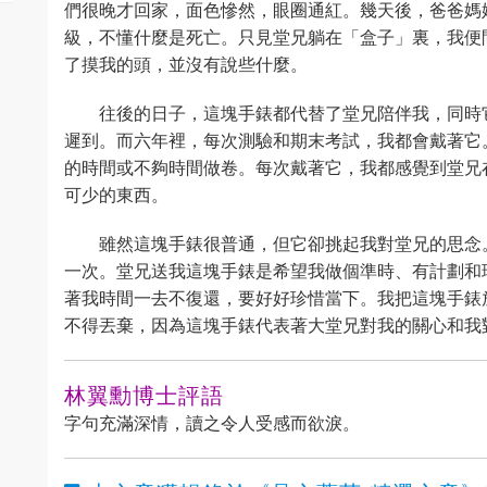
們很晚才回家，面色慘然，眼圈通紅。幾天後，爸爸媽
級，不懂什麼是死亡。只見堂兄躺在「盒子」裏，我便
了摸我的頭，並沒有說些什麼。
往後的日子，這塊手錶都代替了堂兄陪伴我，同時
遲到。而六年裡，每次測驗和期末考試，我都會戴著它
的時間或不夠時間做卷。每次戴著它，我都感覺到堂兄
可少的東西。
雖然這塊手錶很普通，但它卻挑起我對堂兄的思念
一次。堂兄送我這塊手錶是希望我做個準時、有計劃和
著我時間一去不復還，要好好珍惜當下。我把這塊手錶
不得丟棄，因為這塊手錶代表著大堂兄對我的關心和我
林翼勳博士評語
字句充滿深情，讀之令人受感而欲淚。