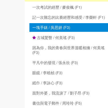
一次考試的經歷 / 麥俊楓 (F1)
記一次難忘的比賽經歷和感受 / 李榮軒 (F1)
一塊手錶 / 吳思妍 (F3)
古城驚瞥 / 何美瑤 (F3)
因為你，我的青春與世界溫暖相擁 / 何美瑤
(F3)
平凡中的發現 / 張永欣 (F3)
眼鏡 / 李曉楨 (F3)
紙巾 / 李詠心 (F3)
面對外婆，我流淚了 / 劉子昂 (F3)
書信與電子郵件 / 周玲玲 (F5)