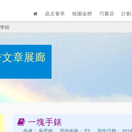
晶文薈萃
校園金榜
巧書店
計
學校
秀文章展廊
一塊手錶
作者： 吳思妍
寫作年級： F3
寫作日期： 2018