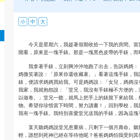
小
中
大
今天是星期六，我趁著假期收拾一下我的房間。當
開看，原來是一塊手錶。那是一塊黑色皮帶的手錶，而
我拿著手錶，立刻興沖沖地跑了出去，告訴媽媽：
媽微笑著說：「原來你還收藏著。」看著這塊手錶，我
錶，便請求媽媽買給我。可是媽媽說：「女兒，媽媽沒
我家，我就抱怨說：「堂兄，我沒有手錶極不方便的，
以做卷。」堂兄一聼，就馬上把手上的錶脫下來給我，
物。希望你珍惜當下時間，努力讀書！」回到學校，我
我有一塊手錶。我特別喜愛堂兄送我的手錶，因為這塊
某天聽媽媽說堂兄患重病，只剩下一個月壽命。聽
輕，誰想到死神已經在等待他呢？爸爸媽媽怕我受到其