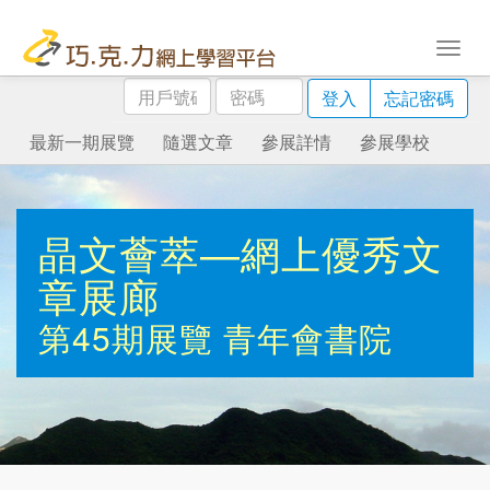
用
密
登入
忘記密碼
戶
碼
號
最新一期展覽
隨選文章
參展詳情
參展學校
碼
晶文薈萃—網上優秀文
章展廊
第45期展覽
青年會書院