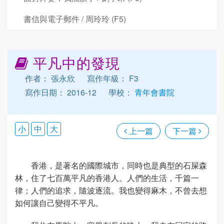
書信與電子郵件 / 周玲玲 (F5)
平凡中的發現
作者： 張永欣
寫作年級： F3
寫作日期： 2016-12
學校：
青年會書院
小
中
大
上一篇
下一篇
香港，是著名的國際城市，同時也是典型的石屎森
林，住了七百萬平凡的香港人。人們的生活，千篇一
律；人們的追求，隨波逐流。我也變得麻木，不曾去想
如何讓自己變得不平凡。