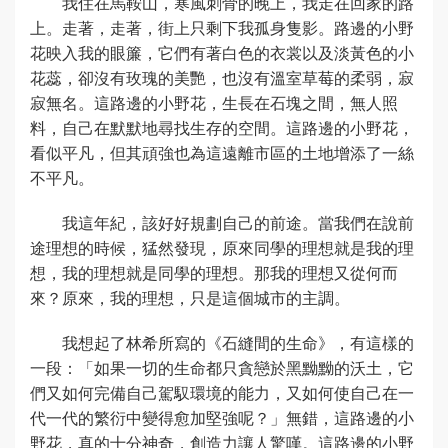
我住在馬鞍山，寒風刺骨的晚上，我走在回家的路
上。走著，走著，街上只剩下我孤身隻影。路邊的小野
花映入我的眼簾，它們有著白色的衣裳以及淡黃色的小
花蕊，卻沒有玫瑰的美艷，也沒有溫室草莓的柔弱，寂
寂無名。這路邊的小野花，生長在石塊之間，無人照
料，自己在默默地尋找生存的空間。這路邊的小野花，
看似平凡，但其頑強也為這遠離市區的土地增添了一絲
不平凡。
我這年紀，該好好規劃自己的前途。當我們在說前
途理想的時候，猛然發現，原來同學的理想就是我的理
想，我的理想就是同學的理想。那我的理想又從何而
來？原來，我的理想，只是這個城市的主調。
我想起了林希所寫的《石縫間的生命》，有這樣的
一段：「如果一切的生命都只貪戀於黑黝黝的沃土，它
們又如何完備自己駕馭環境的能力，又如何使自己在一
代一代的繁衍中變得愈加堅強呢？」無錯，這路邊的小
野花，真的十分神奇，創造力讓人驚嘆。這路邊的小野