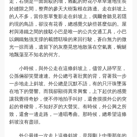
走，右側是一面斑駁的墻，雜亂的野花小草幸運地生長
於縫隙之間，整齊的參天大樹紮根在路邊。走在斜坡上
的人不多，當你形單隻影走在斜坡上，偶爾會聽見若隱
約現的鳥語，卻沒有花香，總感覺欠缺些甚麼似的。屋
村與港鐵之間的接駁小巴是唯一的公共交通工具，小巴
以鋼鐵勉強支撐的載體聒噪的來回行駛，蒼白無力的微
光一掠而過，遺留下的灰塵晃悠地散落在空氣裏，蜿蜒
地飄蕩至不知名的何方。
小時候，與外公走在這條斜坡上，儘管人跡罕至，
公孫倆卻笑聲連連。外公總弓著壯實的背，背著我一步
一步地走上斜坡。外公總是沉默不語，有的只汗珠墜落
在地下的聲響。而我卻顯得異常興奮，上下起伏的感覺
讓我覺得奇妙，便不停地拍手叫好，還會摸摸外公的突
起的脊樑骨，不知好歹的大聲笑。有時候，外公興之所
致，還會一邊走路，一邊唱粵曲。那時候，總希望這條
斜坡沒有盡頭。
外公最後一次走上這條斜坡，是我剛上中學那年的