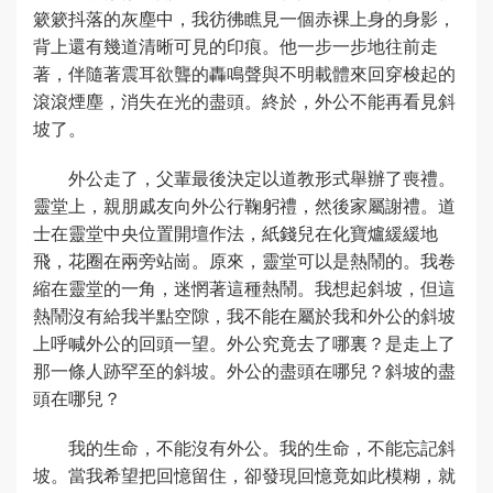
簌簌抖落的灰塵中，我彷彿瞧見一個赤裸上身的身影，
背上還有幾道清晰可見的印痕。他一步一步地往前走
著，伴隨著震耳欲聾的轟鳴聲與不明載體來回穿梭起的
滾滾煙塵，消失在光的盡頭。終於，外公不能再看見斜
坡了。
外公走了，父輩最後決定以道教形式舉辦了喪禮。
靈堂上，親朋戚友向外公行鞠躬禮，然後家屬謝禮。道
士在靈堂中央位置開壇作法，紙錢兒在化寶爐緩緩地
飛，花圈在兩旁站崗。原來，靈堂可以是熱鬧的。我卷
縮在靈堂的一角，迷惘著這種熱鬧。我想起斜坡，但這
熱鬧沒有給我半點空隙，我不能在屬於我和外公的斜坡
上呼喊外公的回頭一望。外公究竟去了哪裏？是走上了
那一條人跡罕至的斜坡。外公的盡頭在哪兒？斜坡的盡
頭在哪兒？
我的生命，不能沒有外公。我的生命，不能忘記斜
坡。當我希望把回憶留住，卻發現回憶竟如此模糊，就