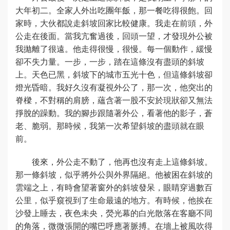
大年初二。全家人外出吃團年飯，那一餐吃得很飽。回
家時，大伙都說走斜坡回家比較健康。我走在前頭，外
公走在後面。當我亢奮過後，回頭一望，才發現外公被
我拋離了很遠。他走得很慢，很慢。每一個動作，緩慢
卻不失力量。一步，一步，踏在這條沒有盡頭的斜坡
上。天色已黑，斜坡下的城市五光十色，但這條斜坡卻
燈光昏暗。我好久沒有凝視外公了，那一次，他突出的
脊樑，不對稱的肩膀，蘊含著一股不安於現狀卻又無法
掙脫的躁動。我的腳步跟隨著外公，看著他的影子，蒼
老、脆弱。那時候，我第一次希望斜坡的盡頭就在眼
前。
後來，外公走不動了，他再也沒有走上這條斜坡。
那一條斜坡，似乎將外公與外界隔絕。他被困在斜坡的
雲端之上，有時會望著窗外的斜坡發呆，眼睛穿過數百
公里，似乎窺視到了生命最遠的地方。有時候，他挨在
沙發上睡去，夜色未央，熒光幕的白光散落在客廳不同
的角落，微微張開的嘴巴呼應著脈搏。在墻上被風吹得