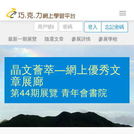
用
密
登入
忘記密碼
戶
碼
號
最新一期展覽
隨選文章
參展詳情
參展學校
碼
晶文薈萃—網上優秀文
章展廊
第44期展覽
青年會書院