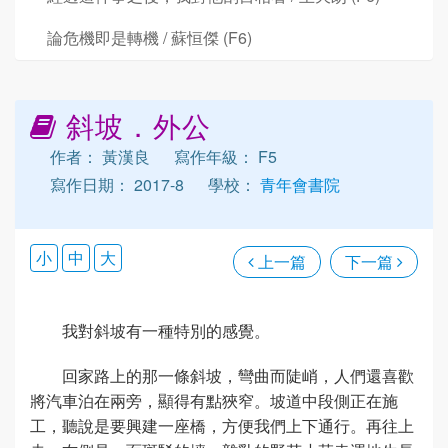
論危機即是轉機 / 蘇恒傑 (F6)
斜坡．外公
作者： 黃漢良
寫作年級： F5
寫作日期： 2017-8
學校：
青年會書院
小
中
大
上一篇
下一篇
我對斜坡有一種特別的感覺。
回家路上的那一條斜坡，彎曲而陡峭，人們還喜歡
將汽車泊在兩旁，顯得有點狹窄。坡道中段側正在施
工，聽說是要興建一座橋，方便我們上下通行。再往上