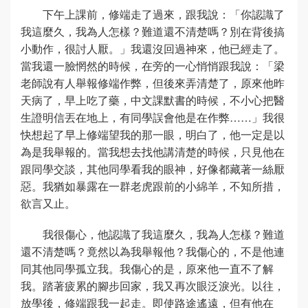
下午上課前，修端走了過來，跟我說：「你認識了
我這麼久，我為人怎樣？難道還不清楚嗎？別在背後搞
小動作，很討人厭。」我還沒回過神來，他已經走了。
當我還一臉惘然的時候，在旁的一心悄悄跟我說：「梁
老師說有人舉報修端作弊，但後來弄清楚了，原來他昨
天病了，早上吃了藥，中文課默書的時候，不小心把醫
生證明信丟在地上，有同學誤會他是在作弊……」我很
快想起了早上修端望我的那一眼，明白了，他一定是以
為是我舉報的。當我想去找他講清楚的時候，只見他在
跟同學交談，其他同學看我的眼神，好像都藏著一絲厭
惡。我猶如暴露在一群老虎跟前的小綿羊，不知所措，
欲言又止。
我很傷心，他認識了我這麼久，我為人怎樣？難道
還不清楚嗎？竟然以為我舉報他？我傷心的，不是他連
同其他同學孤立我。我傷心的是，原來他一直不了解
我。踏著疲累的腳步回家，我又再次眼泛淚光。以往，
放學後，修端跟我一起走。即使路途遙遠，但有他在