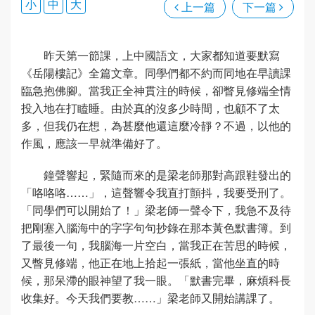
小
中
大
上一篇
下一篇
昨天第一節課，上中國語文，大家都知道要默寫
《岳陽樓記》全篇文章。同學們都不約而同地在早讀課
臨急抱佛腳。當我正全神貫注的時候，卻瞥見修端全情
投入地在打瞌睡。由於真的沒多少時間，也顧不了太
多，但我仍在想，為甚麼他還這麼冷靜？不過，以他的
作風，應該一早就準備好了。
鐘聲響起，緊隨而來的是梁老師那對高跟鞋發出的
「咯咯咯……」，這聲響令我直打顫抖，我要受刑了。
「同學們可以開始了！」梁老師一聲令下，我急不及待
把剛塞入腦海中的字字句句抄錄在那本黃色默書簿。到
了最後一句，我腦海一片空白，當我正在苦思的時候，
又瞥見修端，他正在地上拾起一張紙，當他坐直的時
候，那呆滯的眼神望了我一眼。「默書完畢，麻煩科長
收集好。今天我們要教……」梁老師又開始講課了。