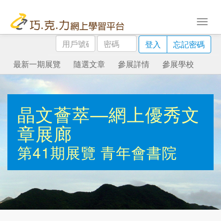
用
密
登入
忘記密碼
戶
碼
號
最新一期展覽
隨選文章
參展詳情
參展學校
碼
晶文薈萃—網上優秀文
章展廊
第41期展覽
青年會書院