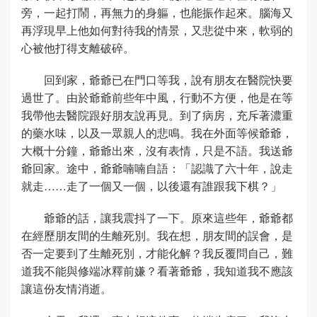
旁，一起打鬧，再無力的身軀，也能振作起來。腦海又
再浮現早上他如何對待我的情景，又悲從中來，軟弱的
心被他打得支離破碎。
回到家，爺爺已在門口等我，說有朋友在醫院快要
過世了。由於爺爺前些年中風，行動不方便，他是在等
我帶他去醫院跟好朋友說再見。到了病房，充斥著濃重
的藥水味，以及一眾親人的悲鳴。我在外面等候爺爺，
大概十分鐘，爺爺出來，沒有表情，只是不語。我送爺
爺回家。途中，爺爺喃喃自語：「認識了六十年，說走
就走……走了一個又一個，以後還有誰跟我下棋？」
爺爺的話，讓我震抖了一下。原來這些年，爺爺都
在經歷朋友間的生離死別。我在想，朋友間的誤會，是
否一定要到了生離死別，才能化解？我反覆問自己，難
道我不能與修端冰釋前嫌？看著爺爺，我知道我不應該
讓這份友情消逝。