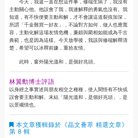
今天，我還一直在想這件事，修端生病了，我沒有
主動關心他。他誤會了我，我連解釋的勇氣也沒有。我
知道，有不快便要主動和解，才不會讓這道裂痕加深，
所謂「千金難買一好友」，不論對方如何，做人也應寬
容，主動化解這場友情危機，廉頗與藺相如能成為千古
典範，也是因為這樣。今天放學後，我該與修端解釋清
楚，希望可以冰釋前嫌，重拾友情。
此時，窗外陽光溫和，是個好兆頭。
林翼勳博士評語
以身經之事實述與朋友相交之種種，使人聞悟有不快或
誤會要主動和解。末結「陽光溫和，是個好兆頭」，是
以景襯情也。
本文章獲輯錄於
《晶文薈萃 精選文章》
第 8 輯