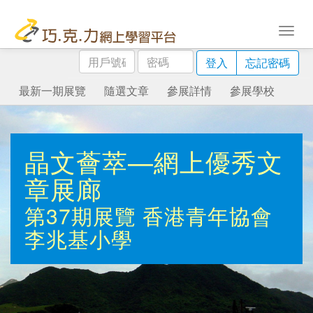
用
密
登入
忘記密碼
戶
碼
號
最新一期展覽
隨選文章
參展詳情
參展學校
碼
晶文薈萃—網上優秀文
章展廊
第37期展覽
香港青年協會
李兆基小學