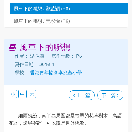
風車下的聯想 / 游芷穎 (P6)
風車下的聯想 / 黃彩怡 (P6)
風車下的聯想
作者： 游芷穎
寫作年級： P6
寫作日期： 2016-4
學校：
香港青年協會李兆基小學
小
中
大
上一篇
下一篇
細雨紛紛，南丫島周圍都是青翠的花草樹木，鳥語
花香，環境寧靜，可以說是世外桃源。