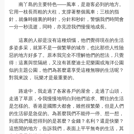
南丫島的主要特色——風車，是遊客必到的地方。
它用一枝長而粗的大柱，支撐著整個風車；三枝的指
針，就像時鐘裏的時針，分針和秒針，警惕我們時間會
一分一秒流逝，同時，亦見證我們慢慢地成長。
這裏的人卻是沒有這種煩惱，他們覺得現在的生活
多姿多采，就算不是一個繁華的城市，也比那些人性險
惡的地方好多了。原本我完全不理解他們的想法，只覺
得：這裏與世隔絕，又沒有甚麼迪士尼樂園或海洋公園
似的主題公園，他們為甚麼還享受這種無聊的生活呢？
對我來說， 玩樂才是最重要的。
路途中，我走過了各家各戶的屋舍，走過了山頭，
走過了草原，令我慢慢地明白到他們追求、嚮往的生活
是怎樣的。香港是國際大都會，雖然很繁榮，但是人們
的生活卻是急促的。為甚麼我們不能停一停、想一想，
到底我們最想得到的是甚麼？金錢？名利？還是快樂？
這悠閒的地方，告訴我們，表面上平平無奇的生活，其