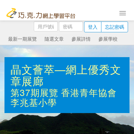
用
密
登入
忘記密碼
戶
碼
號
最新一期展覽
隨選文章
參展詳情
參展學校
碼
晶文薈萃—網上優秀文
章展廊
第37期展覽
香港青年協會
李兆基小學