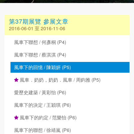
第37期展覽 參展文章
2016-06-01 至 2016-11-06
風車下聯想 / 何彥桐 (P4)
風車下聯想 / 蔡淇淇 (P4)
風車下的回憶 / 陳穎妍 (P5)
風車．奶奶，奶奶．風車 / 周鈞雅 (P5)
愛歷史建築 / 黃彩怡 (P6)
風車下的決定 / 王穎琪 (P6)
風車下的約定 / 范樂怡 (P6)
風車下的聯想 / 徐靖嵐 (P6)