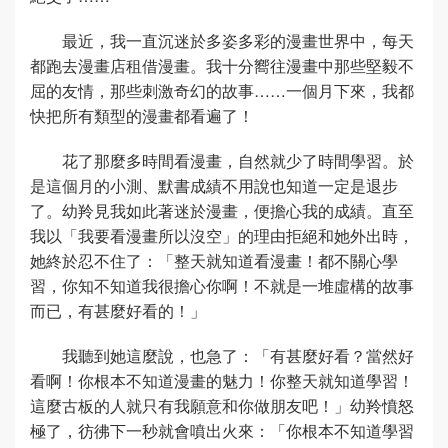
最近，我一直沉迷於多姿多彩的漫畫世界中，每天
都跑去漫畫店租借漫畫。我十分嚮往漫畫中那些堅毅不
屈的友情，那些刺激奇幻的故事……一個月下來，我都
快把所有類型的漫畫都看遍了！
花了那麼多時間看漫畫，自然就少了時間學習。於
是這個月的小測、默書成績不用說也知道一定是退步
了。幼羚見我如此著迷於漫畫，便擔心我的成績。直至
我以「我要看漫畫所以沒空」的理由拒絕和她外出時，
她終於忍不住了：「整天就知道看漫畫！都不關心學
習，你知不知道我很擔心你啊！不就是一堆虛構的故事
而已，有甚麼好看的！」
我聽到她這麼說，也急了：「有甚麼好看？當然好
看啊！你根本不知道漫畫的魅力！你整天就知道學習！
這麼古板的人就只有我願意和你做朋友吧！」幼羚憤怒
極了，彷彿下一秒就會噴出火來：「你根本不知道學習