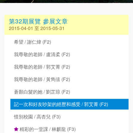
第32期展覽 參展文章
2015-04-01 至 2015-05-31
希望 / 謝仁煒 (F2)
我尊敬的老師 / 盧清柔 (F2)
我尊敬的老師 / 郭艾菁 (F2)
我尊敬的老師 / 黃雋僖 (F2)
蒼顏白髮的她 / 劉芷琼 (F2)
記一次和好友吵架的經歷和感受 / 郭艾菁 (F2)
惜別校園 / 高杏兒 (F3)
精彩的一堂課 / 林麒龍 (F3)