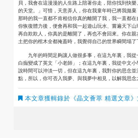
貝，我會在這漫漫的人生路上陪著你走，陪你找到快樂
的天堂。」可惜，天意弄人，你在我童年時已將我拋棄
那時的我一直都不肯相信你真的離開了我，我一直都在
你恢復體力後，便會再和我一起遊山玩水、嘗遍天下山
再自欺欺人，你真的是離開了，再也不會回來。你在親
土把你的棺木全都掩蓋時，我覺得自己的世界瞬間塌了
九年的時間足夠讓人做很多事，在這九年裏，我從
白痂變成了英文「小老師」；在這九年裏，我從中文小
說時間可以沖淡一切，但在這九年裏，我對你的思念並
點，所以，你可否入我夢、與我夢中相見，以解我思念
本文章獲輯錄於
《晶文薈萃 精選文章》