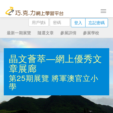
用
密
登入
忘記密碼
戶
碼
號
最新一期展覽
隨選文章
參展詳情
參展學校
碼
晶文薈萃—網上優秀文
章展廊
第25期展覽
將軍澳官立小
學