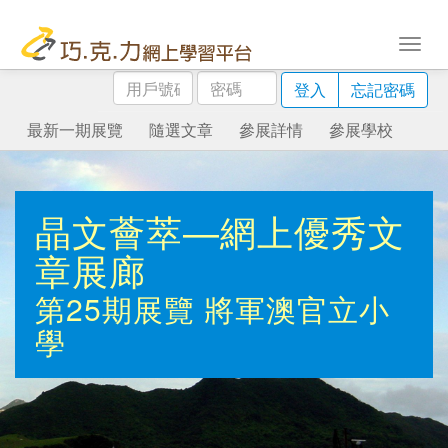
用
密
登入
忘記密碼
戶
碼
號
最新一期展覽
隨選文章
參展詳情
參展學校
碼
晶文薈萃—網上優秀文
章展廊
第25期展覽
將軍澳官立小
學