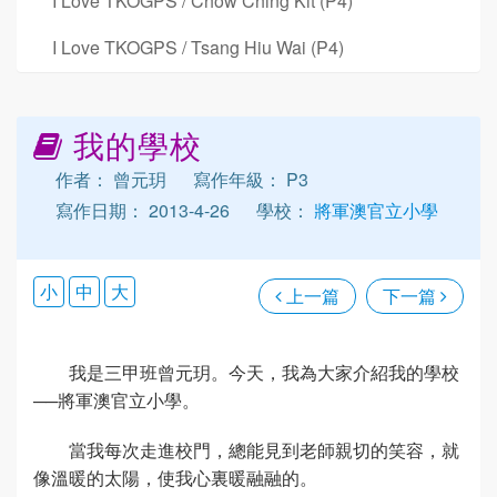
I Love TKOGPS / Chow Ching Kit (P4)
I Love TKOGPS / Tsang Hiu Wai (P4)
我的學校
作者： 曾元玥
寫作年級： P3
寫作日期： 2013-4-26
學校：
將軍澳官立小學
小
中
大
上一篇
下一篇
我是三甲班曾元玥。今天，我為大家介紹我的學校
──將軍澳官立小學。
當我每次走進校門，總能見到老師親切的笑容，就
像溫暖的太陽，使我心裏暖融融的。