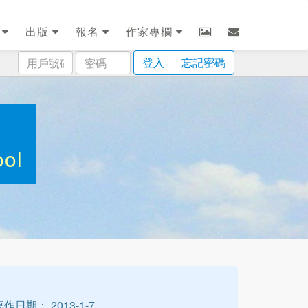
劃
出版
報名
作家專欄
用
密
登入
忘記密碼
戶
碼
號
碼
ool
寫作日期： 2013-1-7