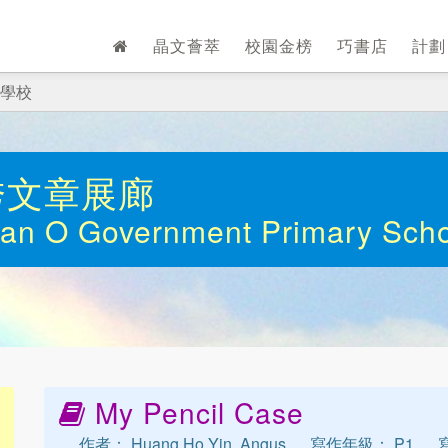
晶文薈萃
校園金榜
巧書店
計
學校
秀文章展廊
an O Government Primary Sch
My Pencil Case
作者： Huang Ho Yin, Angus
寫作年級： P1