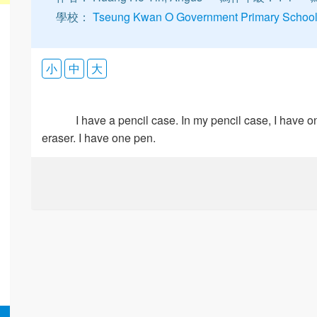
學校：
Tseung Kwan O Government Primary Schoo
小
中
大
I have a pencil case. In my pencil case, I have o
eraser. I have one pen.