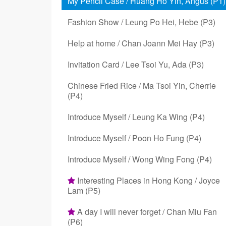
My Pencil Case / Huang Ho Yin, Angus (P1)
Fashion Show / Leung Po Hei, Hebe (P3)
Help at home / Chan Joann Mei Hay (P3)
Invitation Card / Lee Tsoi Yu, Ada (P3)
Chinese Fried Rice / Ma Tsoi Yin, Cherrie
(P4)
Introduce Myself / Leung Ka Wing (P4)
Introduce Myself / Poon Ho Fung (P4)
Introduce Myself / Wong Wing Fong (P4)
Interesting Places in Hong Kong / Joyce
Lam (P5)
A day I will never forget / Chan Miu Fan
(P6)