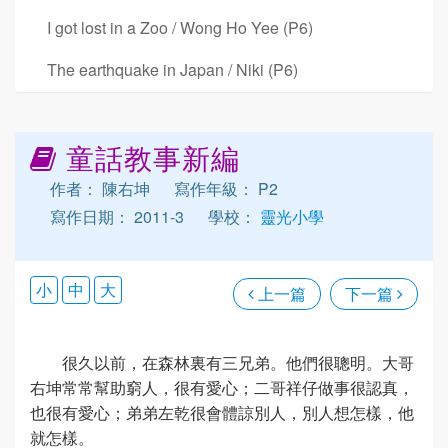
I got lost in a Zoo / Wong Ho Yee (P6)
The earthquake in Japan / Niki (P6)
童話教事新編
作者： 陳右坤
寫作年級： P2
寫作日期： 2011-3
學校：
靈光小學
小
中
大
上一篇
下一篇
很久以前，在森林裏有三兄弟。他們很聰明。大哥
右坤常常幫助窮人，很有愛心；二哥祥仔做事很認真，
也很有愛心；弟弟左乾很會體諒別人，別人想怎樣，他
就怎樣。