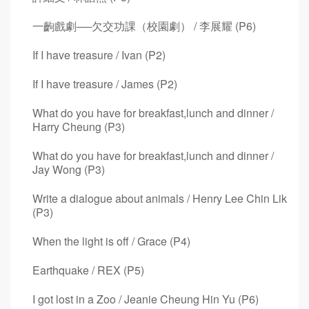
一齣戲劇──欠交功課（校園劇） / 李展耀 (P6)
If I have treasure / Ivan (P2)
If I have treasure / James (P2)
What do you have for breakfast,lunch and dinner /
Harry Cheung (P3)
What do you have for breakfast,lunch and dinner /
Jay Wong (P3)
Write a dialogue about animals / Henry Lee Chin Lik
(P3)
When the light is off / Grace (P4)
Earthquake / REX (P5)
I got lost in a Zoo / Jeanie Cheung Hin Yu (P6)