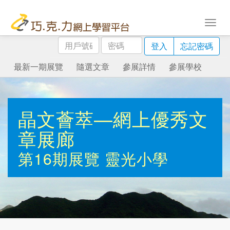
用
密
登入
忘記密碼
戶
碼
號
最新一期展覽
隨選文章
參展詳情
參展學校
碼
晶文薈萃—網上優秀文
章展廊
第16期展覽
靈光小學