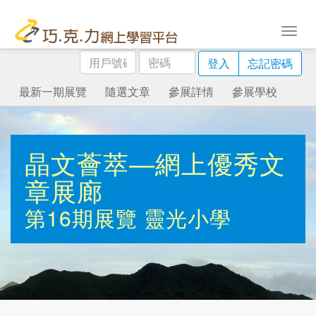
用
密
登入
忘記密碼
戶
碼
號
最新一期展覽
隨選文章
參展詳情
參展學校
碼
晶文薈萃—網上優秀文
章展廊
第16期展覽
靈光小學