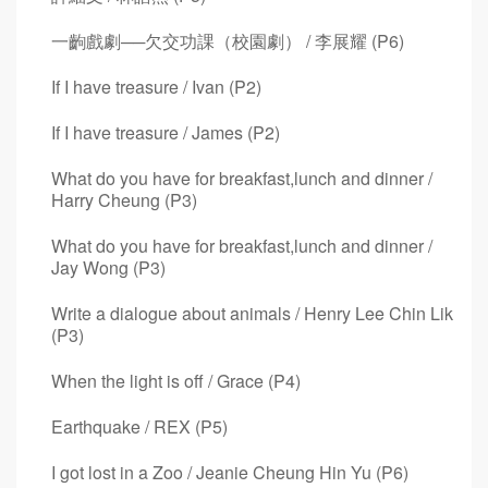
一齣戲劇──欠交功課（校園劇） / 李展耀 (P6)
If I have treasure / Ivan (P2)
If I have treasure / James (P2)
What do you have for breakfast,lunch and dinner /
Harry Cheung (P3)
What do you have for breakfast,lunch and dinner /
Jay Wong (P3)
Write a dialogue about animals / Henry Lee Chin Lik
(P3)
When the light is off / Grace (P4)
Earthquake / REX (P5)
I got lost in a Zoo / Jeanie Cheung Hin Yu (P6)