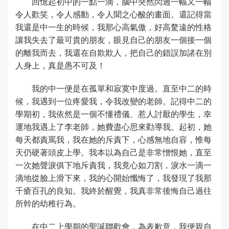
回憶起初中的一點一滴，腦中突然閃過一幅又一幅
令人歡笑，令人感動，令人聞之心酸的畫面。還記得當
我還是中一生的時候，我那心高氣傲，好高騖遠的性格
讓我失去了最可貴的朋友，眼見自己的朋友一個接一個
的離我而去，我還在自欺欺人，把自己的錯誤加諸在別
人身上，真是愚不可及！
我的中一便是在孤單和寂寞中度過。直至中二的時
候，我遇到一位疼愛我，令我改變的老師。記得中二的
學期初，我依然是一個不懂禮儀、惹人討厭的學生，幸
運地我遇上了李老師，她費盡心思來勸導我。起初，她
每天都責罵我，我在她的斥責下，心感無地自容，惟每
天仍硬著頭皮上學。我本以為自己是非常憎恨她，直至
一次她聲淚俱下地斥責我，我竟心如刀割，淚水一滴一
滴地從臉上滑下來，我的心開始懺悔了，我發現了我那
千瘡百孔的良知。我終於醒覺，我真非常後悔自己過往
所幹的幼稚行為。
在中二上學期的聖誕聯歡會，為表歉意，我便親自