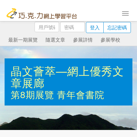
用
密
登入
忘記密碼
戶
碼
號
最新一期展覽
隨選文章
參展詳情
參展學校
碼
晶文薈萃—網上優秀文
章展廊
第8期展覽
青年會書院