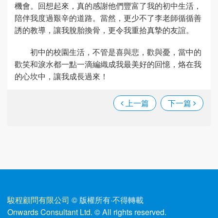
機會。回想起來，真的感謝他們豐富了我的初中生活，
陪伴我度過艱辛的道路。當然，更少不了李老師循循善
誘的教導，讓我脫胎換骨，更令我重拾真摯的友誼。
初中的校園生活，不管是喜與悲，歡與憂，當中的
歡笑和淚水都一點一滴編織成我最美好的回憶，烙在我
的心坎中，讓我成長過來！
上一篇
下一篇
駿程顧問有限公司
© 版權所有
·
不得轉載
Onwards Consultant Ltd.
© All rights reserved.