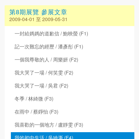
第8期展覽 參展文章
2009-04-01 至 2009-05-31
一封給媽媽的道歉信 / 鮑映螢 (F1)
記一次難忘的經歷 / 潘彥彤 (F1)
一個我尊敬的人 / 周樂妍 (F2)
我大哭了一場 / 何笑雯 (F2)
我大哭了一場 / 吳君 (F2)
冬季 / 林綺微 (F3)
在雨中 / 蔡錚怡 (F3)
我喜歡的一個地方 / 盧靜雯 (F3)
我的初中生活 / 吳廸澌 (F4)