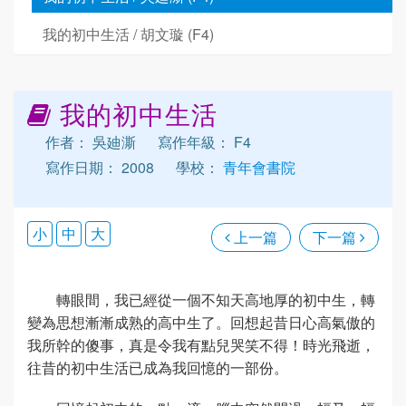
我的初中生活 / 胡文璇 (F4)
我的初中生活
作者： 吳廸澌
寫作年級： F4
寫作日期： 2008
學校：
青年會書院
小
中
大
上一篇
下一篇
轉眼間，我已經從一個不知天高地厚的初中生，轉
變為思想漸漸成熟的高中生了。回想起昔日心高氣傲的
我所幹的傻事，真是令我有點兒哭笑不得！時光飛逝，
往昔的初中生活已成為我回憶的一部份。