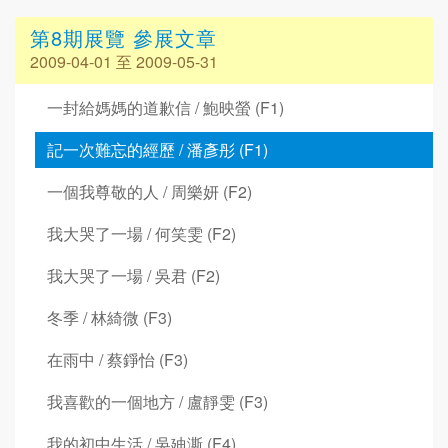
第8期展覽 參展文章
2009-04-01 至 2009-05-31
一封給媽媽的道歉信 / 鮑映螢 (F1)
記一次難忘的經歷 / 潘彥彤 (F1)
一個我尊敬的人 / 周樂妍 (F2)
我大哭了一場 / 何笑雯 (F2)
我大哭了一場 / 吳君 (F2)
冬季 / 林綺微 (F3)
在雨中 / 蔡錚怡 (F3)
我喜歡的一個地方 / 盧靜雯 (F3)
我的初中生活 / 吳廸澌 (F4)