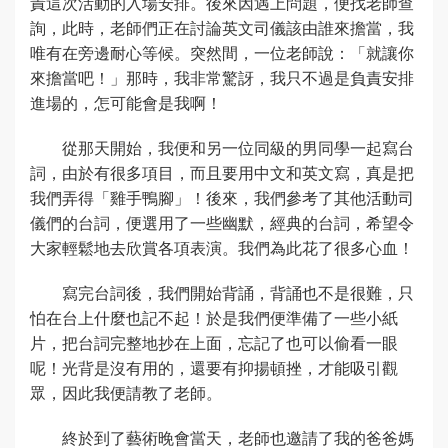
責這次活動的入場安排。後來因遇上問題，便找老師查
詢，此時，老師們正在討論英文司儀該由誰來擔當，我
唯有在旁邊耐心等候。突然間，一位老師說：「就讓你
來擔當吧！」那時，我非常驚訝，我只不過是負責安排
進場的，怎可能會是我啊！
從那天開始，我便和另一位同級的男同學一起寫台
詞，由於有很多項目，而且要用中文和英文寫，真是把
我們弄得「雞手鴨腳」！後來，我們參考了其他活動司
儀們的台詞，便選用了一些幽默，經典的台詞，希望令
大家輕鬆地去欣賞各項表演。我們為此花了很多心血！
寫完台詞後，我們開始背誦，背誦也不是很難，只
怕在台上什麼也記不起！於是我們便準備了一些小紙
片，把台詞完整地抄在上面，忘記了也可以偷看一眼
呢！光背是沒有用的，還要有抑揚頓挫，才能吸引觀
眾，因此我便請教了老師。
終於到了藝術晚會當天，老師也邀請了我的爸爸媽