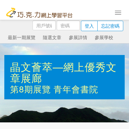
用
密
登入
忘記密碼
戶
碼
號
最新一期展覽
隨選文章
參展詳情
參展學校
碼
晶文薈萃—網上優秀文
章展廊
第8期展覽
青年會書院