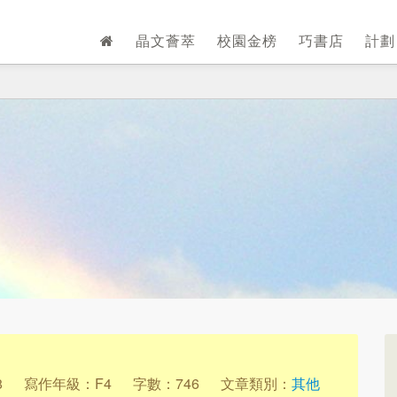
晶文薈萃
校園金榜
巧書店
計
8
寫作年級：F4
字數：746
文章類別：
其他