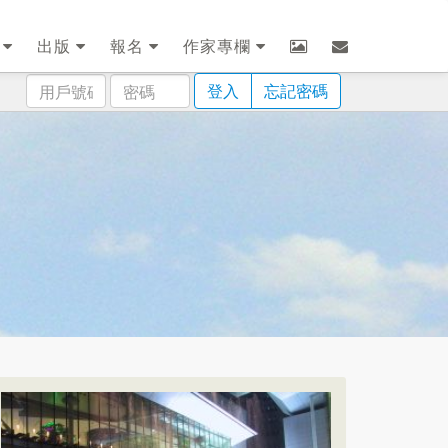
劃
出版
報名
作家專欄
用
密
登入
忘記密碼
戶
碼
號
碼