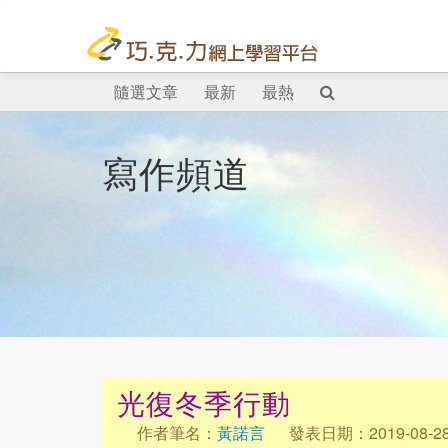
隨選文章
最新
最熱
寫作頻道
光復冬季行動
作者筆名：
黃諾言
發表日期：2019-08-2