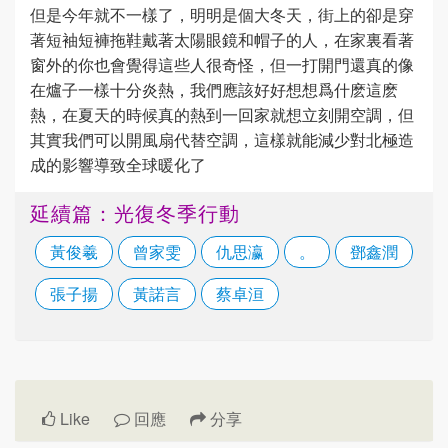
但是今年就不一樣了，明明是個大冬天，街上的卻是穿
著短袖短褲拖鞋戴著太陽眼鏡和帽子的人，在家裏看著
窗外的你也會覺得這些人很奇怪，但一打開門還真的像
在爐子一樣十分炎熱，我們應該好好想想爲什麽這麽
熱，在夏天的時候真的熱到一回家就想立刻開空調，但
其實我們可以開風扇代替空調，這樣就能減少對北極造
成的影響導致全球暖化了
延續篇：光復冬季行動
黃俊羲
曾家雯
仇思瀛
。
鄧鑫潤
張子揚
黃諾言
蔡卓洹
Like
回應
分享