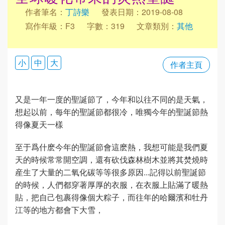
作者筆名：
丁詩樂
發表日期：2019-08-08
寫作年級：F3
字數：319
文章類別：
其他
小
中
大
作者主頁
又是一年一度的聖誕節了，今年和以往不同的是天氣，
想起以前，每年的聖誕節都很冷，唯獨今年的聖誕節熱
得像夏天一樣
至于爲什麽今年的聖誕節會這麽熱，我想可能是我們夏
天的時候常常開空調，還有砍伐森林樹木並將其焚燒時
産生了大量的二氧化碳等等很多原因...記得以前聖誕節
的時候，人們都穿著厚厚的衣服，在衣服上貼滿了暖熱
貼，把自己包裹得像個大粽子，而往年的哈爾濱和牡丹
江等的地方都會下大雪，