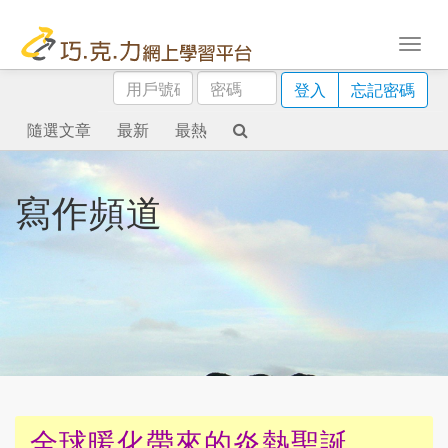
用
密
登入
忘記密碼
戶
碼
號
隨選文章
最新
最熱
碼
寫作頻道
全球暖化帶來的炎熱聖誕