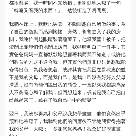
都很惡劣，我一時間不知所措，更衝動地大喊了一句
「幹嘛又看我的東西！」，然後衝進了房間裏。
我躺在床上，默默地哭著，不斷回想自己所做的事，為
了自己的衝動而感到懊惱。突然，爸爸進入了我的房
間，我連忙閉起眼睛裝著睡著了，他幫我蓋上被子，把
燈關上並靜悄悄地關上房門。我頓時明白了一件事，其
實爸爸媽媽一直都默默地照顧著我而我不知道，或許他
們教育的方式不適合我，但其實他們無非也只是想我能
變得出色，為我著想著。或許其實把我困在監獄裏的並
不是我的父母，而是我自己，是我自己沒有好好與父母
溝通，沒有向他們說出我的感受，一直以來我都認為家
人不夠關心和了解我，但回想起來，或者是我自己把自
己藏起來了，藏在了我自己心中的監獄了。
翌日，我鼓起勇氣和父母說我想學畫畫，他們竟然出乎
預料地答應了，我聽到他們的回應後不禁地興奮得抱著
我的父母，大喊：「多謝爸爸媽媽！我會好好學畫畫