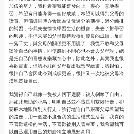
加倍的努力，我也希望我能奮發向上，專心一意地學
習，希望有日能考得一個好成績，希望可以得到父母的
讚賞。但偏偏同時亦會因為父母過分的期待，過分編排
的補習，令我失去愉快學習生活的機會，失去了對學習
的興趣，不但未能如父母期待般得到優良的成績，反而
一落千丈，與父母的關係更不用說了，我從不敢和父母
談論自己的事情，即使感到不開心也不會與父母說，總
是把自己的喜怒哀樂藏在心中，除此之外，其實我也很
喜歡畫畫，但我不敢向父母提出我想學繪畫，我很怕，
很怕自己會因此令到成績更差，很怕又一次地被父母冷
漠地質疑自己。
我覺得自己就像一隻被人切下翅膀，被人剝奪了自由，
那如此無助的小鳥，明明自己並不擅長用雙腳行走，卻
要麻木地跟隨別人行走，強行地迫自己跟著父母希望我
的路走，用一個並不適合我的生活模式生活著，我真的
不喜歡這樣的生活，不喜歡被別人管束著，我希望我可
以自己運用自己的翅膀獨立地展翅高飛。