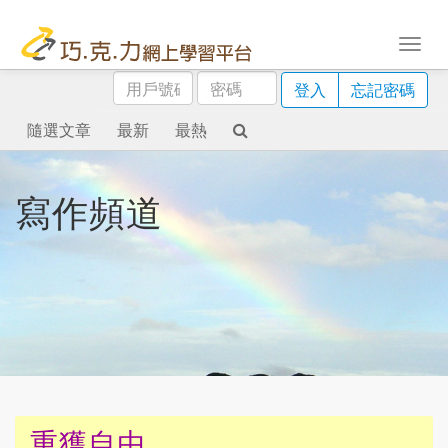
用
密
登入
忘記密碼
戶
碼
號
隨選文章
最新
最熱
碼
寫作頻道
重獲自由