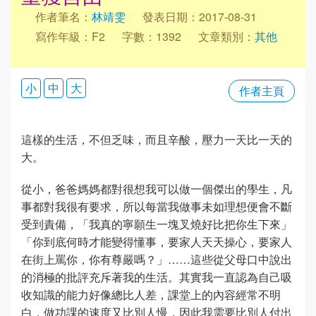
作者筆名：
林靖雯
發表日期：2017-08-31
寫作年級：F2
字數：1392
文章類別：
其他
小
中
大
作者主頁
這樣的生活，不但乏味，而且辛酸，壓力一天比一天的
大。
從小，爸爸媽媽都對很想我可以做一個傑出的學生，凡
事都對我很有要求，所以每當我做事未如理想便會不斷
受到責備，「我真的寧願生一塊叉燒好比把你生下來」
「你到底何時才能變得懂事，要家人天天操心，要家人
在街上罵你，你有尊嚴嗎？」……這些從父母口中說出
的消極的批評充斥著我的生活。其實我一直認為自己吸
收知識的能力好像總比人差，課堂上的內容經常不明
白，做功課的速度又比別人慢，因此我需要比別人付出