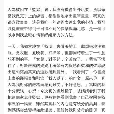
因為被因在「監獄」裏，我沒有機會出外玩耍，所以每
當我做完手上的練習，都偷偷地拿出畫筆畫畫，我真的
很喜歡畫畫，這是我唯一的途徑表達出我的心情，我可
以從畫畫中得到平日得不到的快樂與滿足感，是一個可
以令到我放鬆心情和紓緩壓力的方法。
一天，我如常地在「監獄」裏做著雜工，繼煩嫌地洗衣
服、燙衣服、煮晚餐、打掃等，但卻同時發生了一件意
想不到的事。「女兒，對不起，辛苦你了。」我當下愣
住了，對於嚴厲的媽媽用著帶有內疚感而柔和的聲線說
出這句突如其來的道歉感到意外，「我看到了，你書桌
上畫的那幅畫和那篇『我入獄了』的作文，原來你一直
因為我對你的嚴格而感到難受，不好意思。」當時的我
十分慌張，心想：今次真的尷尬極了，被媽媽看到了我
把這個家寫作監獄，更被媽媽看到我畫了自己被困在監
牢裏的一幅畫，雖然其實我的內心是有幾分的高興，聽
到媽媽突然變得如此溫柔，但始終我與父母的關係一真