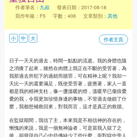
作者筆名：
九叔
發表日期：2017-08-18
寫作年級：F5
字數：408
文章類別：
其他
小
中
大
作者主頁
日子一天天的過去，時間一點點的流逝。我的身體也隨
之消痩了起來，雖然在肉體上我正在不斷的受苦著，為
我那過去所犯下的過錯而贖罪，可在精神上呢？我却一
天比一天的還要滿足，既使受苦著，疲憊著，家人一直
都是我的精神支柱，像一盞溫暖的燈，溫暖早已傷痕纍
纍的我，令我更加珍惜身邊的事物，不管過去做錯了什
麼，我都想補救回來，對我而言，這才是真正的救贖。
在監獄期間，我信了主，本來我是不相信神的存在的，
慚愧的來說，我是一個無神論者，可是當我入獄了之
後，卻發現自己心中彷佛缺少了些什麼，面對獄中旁人