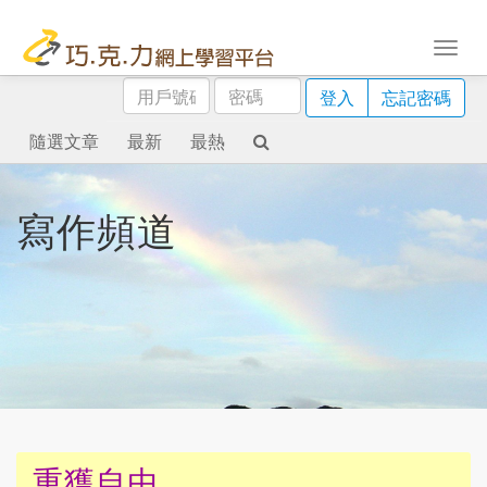
用
密
登入
忘記密碼
戶
碼
號
隨選文章
最新
最熱
碼
寫作頻道
重獲自由