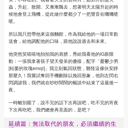
蟲，升起、散開、又漸漸飄去，想著明天太陽升起的時
候他會登上飛機，從此做什麼都少了一把聲音在嘰嘰喳
喳。
所以我只想帶他來這個麵館，作為我給他的一場日常歡
送會，給他調配他的口味，跟他說說過去和未來。
他突然笑嘻嘻地拍拍我的肩膀，秀給我看他的IG新限
動：一張我拿著筷子望天發呆的傻樣，配字「憂鬱少男
[枯萎的玫瑰emoji]」我立刻氣回狀態，難怪這傢伙安靜
那麼久！我嘗試奪回手機刪除以挽回形象，他則左閃右
閃調謔我，我們就在吵吵鬧鬧的暢談中結束了這最後一
夜。
一時離別罷了，說不完的話下次再說吧，吃不完的宵夜
下次再吃吧，我們總會再見面的，是吧？
延續篇：無法取代的朋友，必須繼續的生