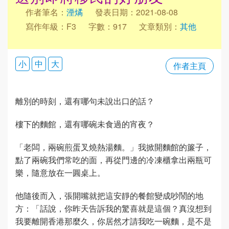
作者筆名：
湮燏
發表日期：2021-08-08
寫作年級：F3
字數：917
文章類別：
其他
小
中
大
作者主頁
離別的時刻，還有哪句未說出口的話？
樓下的麵館，還有哪碗未食過的宵夜？
「老闆，兩碗煎蛋叉燒熱湯麵。」我掀開麵館的簾子，
點了兩碗我們常吃的面，再從門邊的冷凍櫃拿出兩瓶可
樂，隨意放在一圓桌上。
他隨後而入，張開嘴就把這安靜的餐館變成吵鬧的地
方：「話說，你昨天告訴我的驚喜就是這個？真沒想到
我要離開香港那麼久，你居然才請我吃一碗麵，是不是