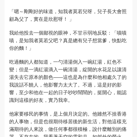
「嗯～剛剛好的味道，知我者莫若兒呀，兒子長大會照
顧為父了，實在是欣慰呀！ 」
我給他投去一個鄙視的眼神，不甘示弱地反駁：「嘖嘖
嘖，是知我者莫若父吧？真是總有兒子想當爹，快點吃
你的麵！」
吃過麵的人都知道，一勺清湯倒入一碗紅湯，紅色不
變；但是一滴紅湯滴入一碗清湯，綻開的水花足以讓清
湯失去它原本的顏色——這也是為什麼和他相處久了的
我說話不饒人，他影響力太大了。不過，這是好的影
響，至少和他在一起的日子吵吵鬧鬧的，挺開心，能認
識到這樣的好友，實乃我幸。
他家要移民的事情，是上個月決定的。他雖然不捨香港
的人事物，但是也很期待移居後的新生活，對他這樣充
滿期待的人來說，做任何事都很積極，說什麼離別的痛
哭，不存在的。我看著天空的雲和月，如郊外的螢火