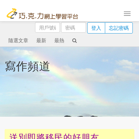
用
密
登入
忘記密碼
戶
碼
號
隨選文章
最新
最熱
碼
寫作頻道
送別即將移民的好朋友