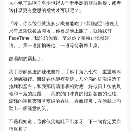
太小氣了點啊？至少也得去什麼半島酒店自助餐，或者
送什麼更有意思的禮物才可以吧？」
「哼，你以後可就沒多少機會能吃了! 我聽說那邊晚上
只有連鎖快餐店開著，你要是晚上餓了，就給我打
FaceTime，我吃給你看。至於你？望梅止渴就好
咯。」我一邊揶揄著他，一邊等待著麵上桌。
熱湯麵的霧起了。
我手抄起桌邊的辣椒醬瓶，手起手落六七勺，重重地添
入他碗麵裡。醬紅在他碗裡蔓延，八分滿的紅湯浸透了
拉麵和蛋白，和我那碗清湯底相對應，好似日出後的晨
曦和日落的紅霞——我們的口味真的很對各自的性格。
湯麵的霧氣夾雜著辣椒的香味，香氣撲鼻，在他臉上勾
勒出一個滿意的笑。
不過我知道，這傢伙狗嘴吐不出象牙，下一句肯定要自
稱爸爸了。