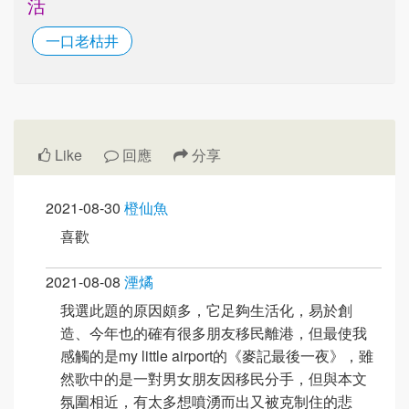
活
一口老枯井
Like
回應
分享
2021-08-30
橙仙魚
喜歡
2021-08-08
湮燏
我選此題的原因頗多，它足夠生活化，易於創
造、今年也的確有很多朋友移民離港，但最使我
感觸的是my little airport的《麥記最後一夜》，雖
然歌中的是一對男女朋友因移民分手，但與本文
氛圍相近，有太多想噴湧而出又被克制住的悲