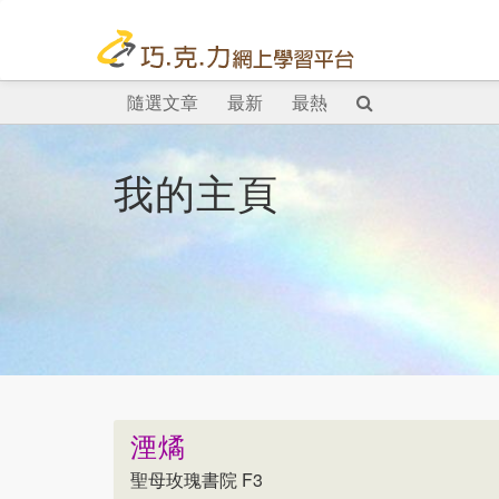
隨選文章
最新
最熱
我的主頁
湮燏
聖母玫瑰書院 F3