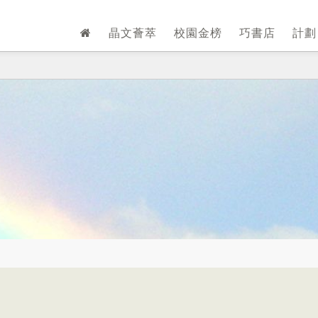
晶文薈萃
校園金榜
巧書店
計