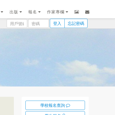
劃
出版
報名
作家專欄
用
密
登入
忘記密碼
戶
碼
號
碼
學校報名查詢