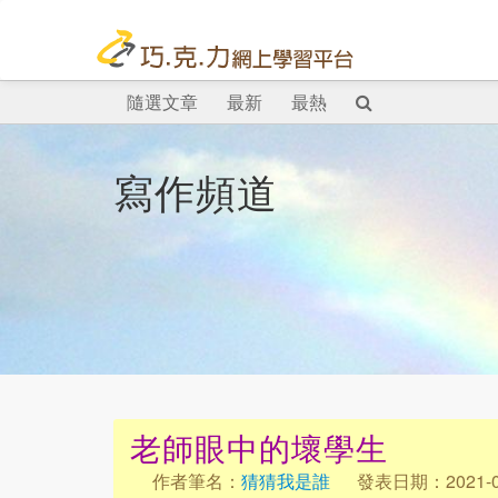
隨選文章
最新
最熱
寫作頻道
老師眼中的壞學生
作者筆名：
猜猜我是誰
發表日期：2021-0