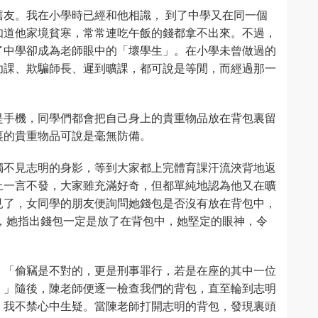
友。我在小學時已經和他相識， 到了中學又在同一個
知道他家境貧寒，常常連吃午飯的錢都拿不出來。不過，
了中學卻成為老師眼中的「壞學生」。在小學未曾做過的
功課、欺騙師長、遲到曠課，都可說是等閒，而經過那一
。
是手機，同學們都會把自己身上的貴重物品放在背包裏留
裏的貴重物品可說是毫無防備。
獨不見志明的身影，等到大家都上完體育課汗流浹背地返
上一言不發，大家雖充滿好奇，但都單純地認為他又在曠
見了，女同學的朋友便詢問她錢包是否沒有放在背包中，
，她指出錢包一定是放了在背包中，她堅定的眼神，令
：「偷竊是不對的，更是刑事罪行，若是在座的其中一位
。」隨後，陳老師便逐一檢查我們的背包，直至輪到志明
，我不禁心中生疑。當陳老師打開志明的背包，發現裏頭