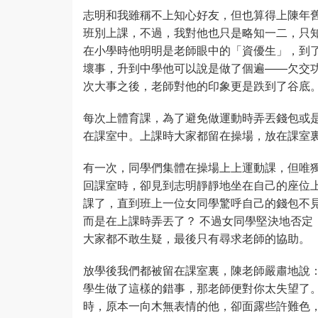
志明和我雖稱不上知心好友，但也算得上陳年舊
班別上課，不過，我對他也只是略知一二，只
在小學時他明明是老師眼中的「資優生」，到
壞事，升到中學他可以說是做了個遍——欠交
次大事之後，老師對他的印象更是跌到了谷底
每次上體育課，為了避免做運動時弄丟錢包或
在課室中。上課時大家都留在操場，放在課室
有一次，同學們集體在操場上上運動課，但唯
回課室時，卻見到志明靜靜地坐在自己的座位
課了，直到班上一位女同學驚呼自己的錢包不
而是在上課時弄丟了？ 不過女同學堅決地否定
大家都不敢生疑，最後只有尋求老師的協助。
放學後我們都被留在課室裏，陳老師嚴肅地說
學生做了這樣的錯事，那老師便對你太失望了
時，原本一向木無表情的他，卻面露些許難色