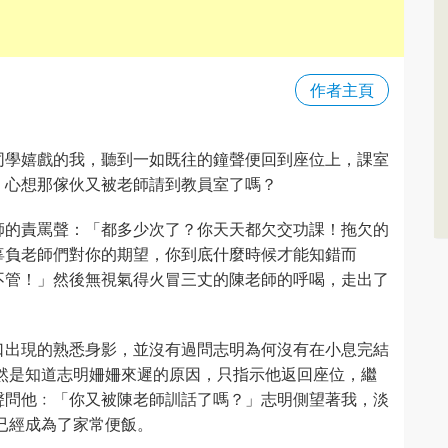
作者主頁
同學嬉戲的我，聽到一如既往的鐘聲便回到座位上，課室
，心想那傢伙又被老師請到教員室了嗎？
師的責罵聲：「都多少次了？你天天都欠交功課！拖欠的
辜負老師們對你的期望，你到底什麼時候才能知錯而
不管！」然後無視氣得火冒三丈的陳老師的呼喝，走出了
口出現的熟悉身影，並沒有過問志明為何沒有在小息完結
然是知道志明姍姍來遲的原因，只指示他返回座位，繼
聲問他﹕「你又被陳老師訓話了嗎？」志明側望著我，淡
已經成為了家常便飯。