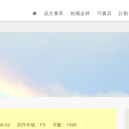
晶文薈萃
校園金榜
巧書店
計
8-02
寫作年級：F5
字數：1098