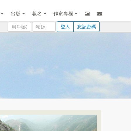
劃
出版
報名
作家專欄
用
密
登入
忘記密碼
戶
碼
號
碼