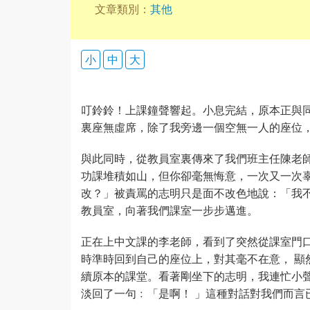
文章類別：
其他
小
中
大
叮鈴鈴！上課鐘聲響起。小息完結，原本正與
裏座無虛席，除了我旁邊一個空無一人的座位
與此同時，從教員室裏傳來了我們班主任陳老
功課堆積如山，但你卻毫無悔意，一次又一次
改？」被責罵的志明只是面不改色地說：「我
教員室，向著我們課室一步步邁進。
正在上中文課的李老師，看到了突然從課室門
時準時回到自己的座位上，對其毫不在意， 顯
續原本的課堂。看著剛坐下的志明，我連忙小
淡回了一句﹕「是啊！ 」這種對話對我們而言