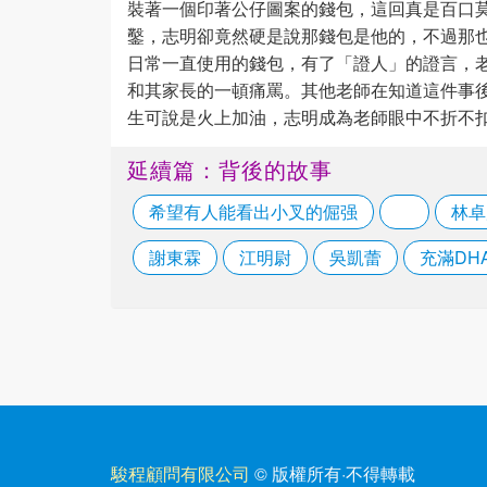
裝著一個印著公仔圖案的錢包，這回真是百口
鑿，志明卻竟然硬是說那錢包是他的，不過那
日常一直使用的錢包，有了「證人」的證言，
和其家長的一頓痛罵。其他老師在知道這件事
生可說是火上加油，志明成為老師眼中不折不
延續篇：背後的故事
希望有人能看出小叉的倔强
‎ ‎
林卓
謝東霖
江明尉
吳凱蕾
充滿DH
駿程顧問有限公司
© 版權所有
·
不得轉載