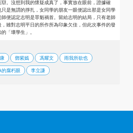
莫辯。沒想到我的懷疑成真了，事實放在眼前，證據確
也只是無謂的掙扎，女同學的朋友一眼便認出那是女同學
老師便認定志明是罪魁禍首。留給志明的結局，只有老師
後，雖對志明平日的所作所為印象欠佳，但此次事件的發
扣的「壞學生」。
康
鄧紫嫣
馮耀文
雨我所欲也
A的腐朽眼
李立謙