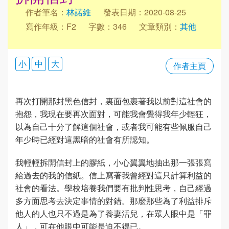
作者筆名：
林諾維
發表日期：2020-08-25
寫作年級：F2
字數：346
文章類別：
其他
小
中
大
作者主頁
再次打開那封黑色信封，裏面包裹著我以前對這社會的
抱怨，我現在要再次面對，可能我會覺得我年少輕狂，
以為自己十分了解這個社會，或者我可能有些佩服自己
年少時已經對這黑暗的社會有所認知。
我輕輕拆開信封上的膠紙，小心翼翼地抽出那一張張寫
給過去的我的信紙。信上寫著我曾經對這只計算利益的
社會的看法。學校培養我們要有批判性思考，自己經過
多方面思考去決定事情的對錯。那麼那些為了利益排斥
他人的人也只不過是為了養妻活兒，在眾人眼中是「罪
人」，可在他眼中可能是迫不得已。