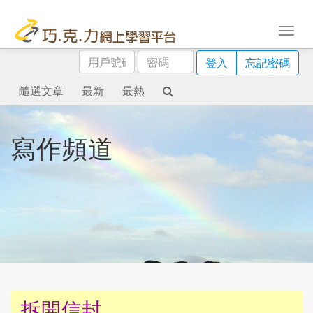
用
密
登入
忘記密碼
戶
碼
號
隨選文章
最新
最熱
碼
寫作頻道
拆開信封