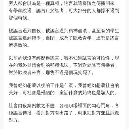
旁人卻會以為是一種真相，謠言就這樣隨之傳播開來，
有學家說過，謠言止於智者，可大部分的人都撐不過到
那個時候。
被謠言逼到自殺，被謠言逼到精神崩潰，甚至有的學生
被謠言逼到轉學，自閉，成為了隱蔽青年，這都是謠言
所導致的。
以前的我沒有經歷過謠言，我不知道謠言的可怕性，現
在的我終於體會到的那種滋味，不過對於謠言傳播者，
對於欺凌者來言，那隻不過是個玩笑罷了。
我曾經幻想著以後的工作是什麼，我曾經幻想著社會的
美好，可社會是殘酷的，童話什麼的始終也是騙人的。
社會自殺案例數之不盡，各種职場裡面的勾心鬥角，各
種謠言傳播，看到對方有出路了，就眼紅對方並且詆毀
對方。