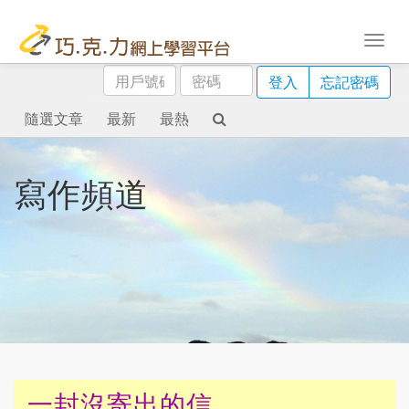
用
密
登入
忘記密碼
戶
碼
號
隨選文章
最新
最熱
碼
寫作頻道
一封沒寄出的信