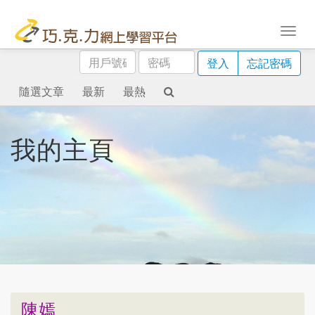
用
密
登入
忘記密碼
戶
碼
號
隨選文章
最新
最熱
碼
我的主頁
陳嫣