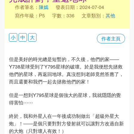
作者筆名：
陳嫣
發表日期：2024-07-04
寫作年級：P5
字數：336
文章類別：
其他
小
中
大
作者主頁
但是美好的時光總是短暫的，不久後，他們的家——
Y738星球受到了Y795星球的破壞。於是我便想先拯救
他們的星球，再返回地球。真沒想到老師竟然答應了，
而且還要和我們一起去拯救他們的家！
但是一想到Y795星球是個強大的星球，我就隱隱的覺
得害怕⋯⋯
終於，我和外星人在一年後成功制做出「超級外星大
炮」！——是個只要對對方發射就可以讓對方改過自新
的大炮（只對壞人有效！）