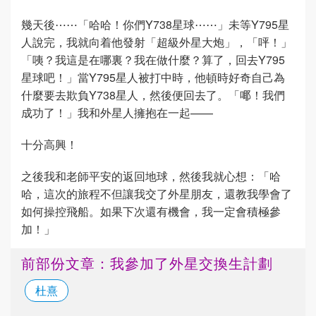
幾天後⋯⋯「哈哈！你們Y738星球⋯⋯」未等Y795星
人說完，我就向着他發射「超級外星大炮」，「呯！」
「咦？我這是在哪裏？我在做什麼？算了，回去Y795
星球吧！」當Y795星人被打中時，他頓時好奇自己為
什麼要去欺負Y738星人，然後便回去了。「㖿！我們
成功了！」我和外星人擁抱在一起——
十分高興！
之後我和老師平安的返回地球，然後我就心想：「哈
哈，這次的旅程不但讓我交了外星朋友，還教我學會了
如何操控飛船。如果下次還有機會，我一定會積極參
加！」
前部份文章：我參加了外星交換生計劃
杜熹