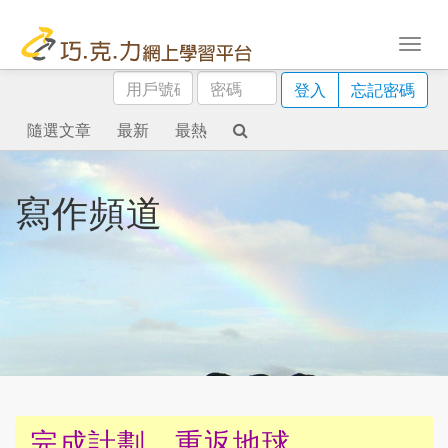
用
密
登入
忘記密碼
戶
碼
號
隨選文章
最新
最熱
碼
寫作頻道
完成計劃，重返地球