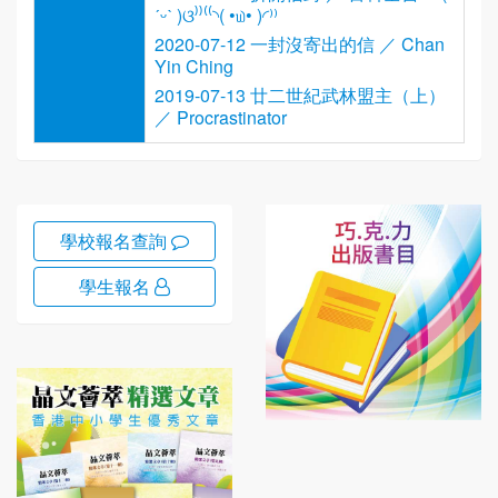
ˊᵕˋ )ଓ⁾⁾⁽⁽◝( •௰• )◜⁾⁾
2020-07-12 一封沒寄出的信 ／ Chan
Yin Ching
2019-07-13 廿二世紀武林盟主（上）
／ Procrastinator
學校報名查詢
學生報名