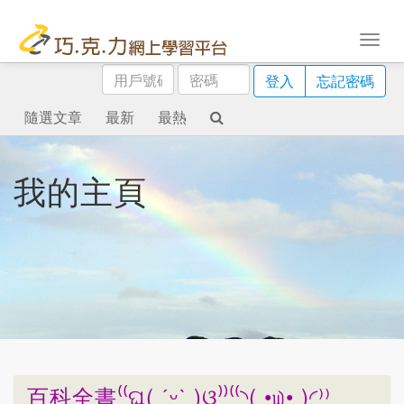
用
密
登入
忘記密碼
戶
碼
號
隨選文章
最新
最熱
碼
我的主頁
百科全書⁽⁽ଘ( ˊᵕˋ )ଓ⁾⁾⁽⁽◝( •௰• )◜⁾⁾