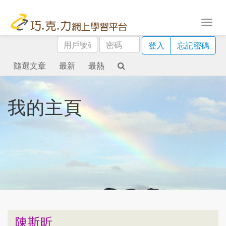
用
密
登入
忘記密碼
戶
碼
號
隨選文章
最新
最熱
碼
我的主頁
陳斯昕