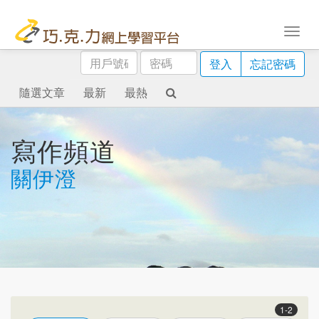
用
密
登入
忘記密碼
戶
碼
號
隨選文章
最新
最熱
碼
寫作頻道
關伊澄
1-2