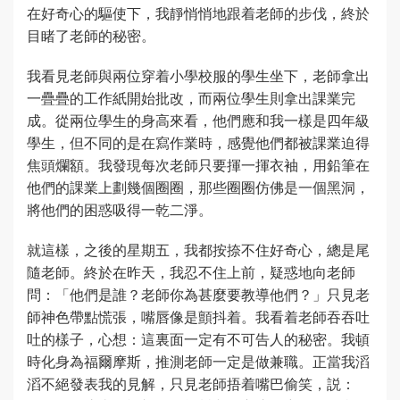
在好奇心的驅使下，我靜悄悄地跟着老師的步伐，終於
目睹了老師的秘密。
我看見老師與兩位穿着小學校服的學生坐下，老師拿出
一疊疊的工作紙開始批改，而兩位學生則拿出課業完
成。從兩位學生的身高來看，他們應和我一樣是四年級
學生，但不同的是在寫作業時，感覺他們都被課業迫得
焦頭爛額。我發現每次老師只要揮一揮衣袖，用鉛筆在
他們的課業上劃幾個圈圈，那些圈圈仿佛是一個黑洞，
將他們的困惑吸得一乾二淨。
就這樣，之後的星期五，我都按捺不住好奇心，總是尾
隨老師。終於在昨天，我忍不住上前，疑惑地向老師
問：「他們是誰？老師你為甚麼要教導他們？」只見老
師神色帶點慌張，嘴唇像是顫抖着。我看着老師吞吞吐
吐的樣子，心想：這裏面一定有不可告人的秘密。我頓
時化身為福爾摩斯，推測老師一定是做兼職。正當我滔
滔不絕發表我的見解，只見老師捂着嘴巴偷笑，説：