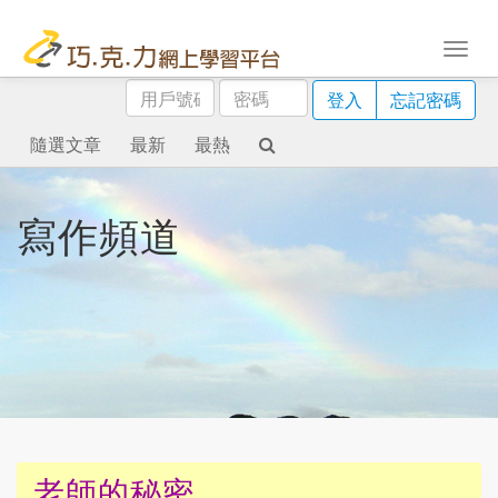
用
密
登入
忘記密碼
戶
碼
號
隨選文章
最新
最熱
碼
寫作頻道
老師的秘密