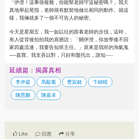
「伊澄！這事很複雜，你能幫老師守這秘密嗎？」我天
真地舉起尾指，老師很有默契地做出相同的動作。就這
樣，我倆就多了一個不可告人的秘密。
今天是星期五，我一如以往的跟着老師的步伐，這時，
有人從背後拍拍我的肩膀説：「關伊澄，你放學後不回
家四處流連，我要告知班主任。」原來是我班的淘氣鬼
──嘉寶。我支吾以對，只好和盤托出，誰知‧‧‧‧‧‧
延續篇：揭露真相
李伊庭
馬駿騫
曹宸銘
卞錦晴
陳恩鵬
陳嘉卓
Like
回應
分享