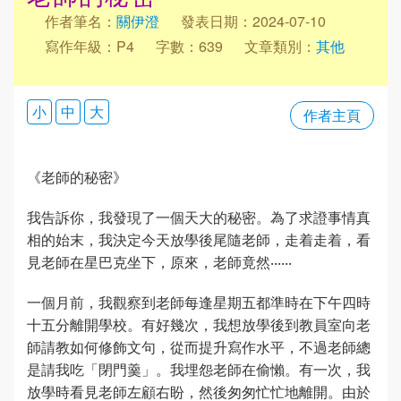
作者筆名：
關伊澄
發表日期：2024-07-10
寫作年級：P4
字數：639
文章類別：
其他
小
中
大
作者主頁
《老師的秘密》
我告訴你，我發現了一個天大的秘密。為了求證事情真
相的始末，我決定今天放學後尾隨老師，走着走着，看
見老師在星巴克坐下，原來，老師竟然‧‧‧‧‧‧
一個月前，我觀察到老師每逢星期五都準時在下午四時
十五分離開學校。有好幾次，我想放學後到教員室向老
師請教如何修飾文句，從而提升寫作水平，不過老師總
是請我吃「閉門羹」。我埋怨老師在偷懶。有一次，我
放學時看見老師左顧右盼，然後匆匆忙忙地離開。由於