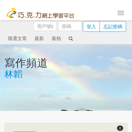
用
密
登入
忘記密碼
戶
碼
號
隨選文章
最新
最熱
碼
寫作頻道
林韜
0