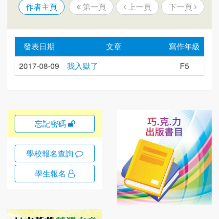
作者主頁
第一頁
上一頁
下一頁
發表日期
文章
寫作年級
2017-08-09
我入獄了
F5
忘記密碼
學校報名查詢
學生報名