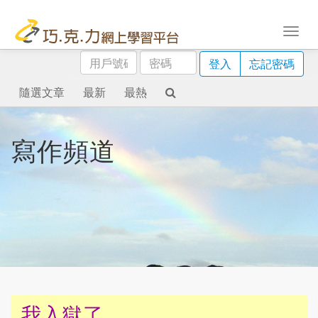
用
密
登入
忘記密碼
戶
碼
號
隨選文章
最新
最熱
碼
寫作頻道
我入獄了