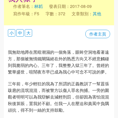
作者筆名：
林韜
發表日期：2017-08-09
寫作年級：F5
字數：372
文章類別：
其他
小
中
大
作者主頁
我無助地蹲在黑暗潮濕的一個角落，眼眸空洞地看著遠
方，那個被無情鐵閘隔絕在外的熟悉方向又不經意觸碰
到我脆弱的內心。三年了，我整整入獄三年了。曾經的
繁華盛世，喧鬧夜市早已成為我心中可念不可說的夢。
三年前，年少輕狂的我為了所謂的正義教訓了一幫囂張
跋扈的流氓混混，而被警方以傷人罪名拘捕。一旁的圍
觀者明明可以為我辯解去減輕刑罰，但卻因為害怕混混
秋後算賬，置我於不顧。任我一人在壓迫和責罵中負隅
頑抗，得不到一絲的支持鼓勵。