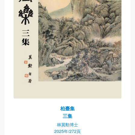
柏臺集
三集
林翼勳博士
2025年/272頁