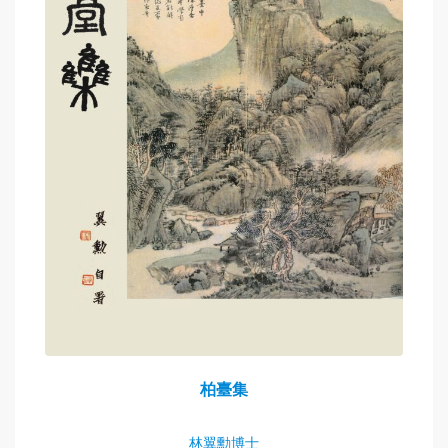
柏臺集
林翼勳博士