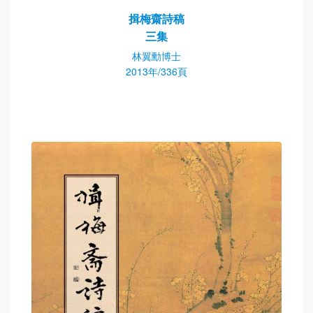
揖梅齋詩稿
三集
林翼勳博士
2013年/336頁