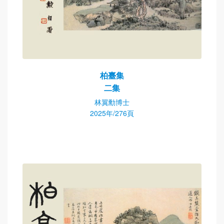
柏臺集
二集
林翼勳博士
2025年/276頁