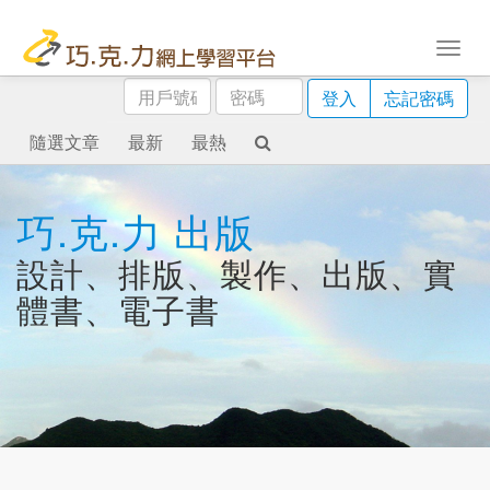
用
密
登入
忘記密碼
戶
碼
號
隨選文章
最新
最熱
碼
巧.克.力 出版
設計、排版、製作、出版、實
體書、電子書