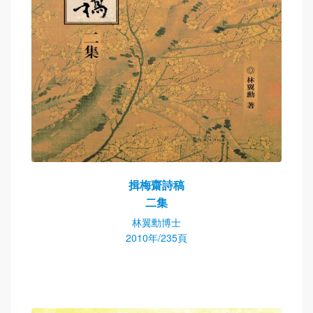
揖梅齋詩稿
二集
林翼勳博士
2010年/235頁