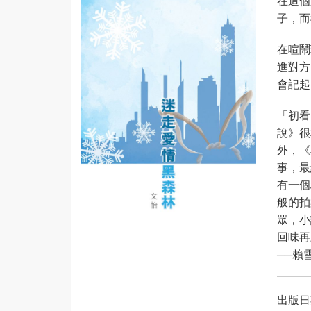
在這個
子，
在喧鬧
進對方
會記起
「初看
說》很
外，《
事，最
有一個
般的拍
眾，小
回味再
──賴
出版日期