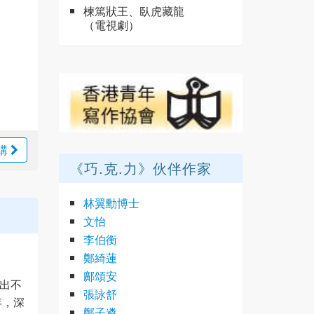
楝篤狀王、臥虎藏龍
（電視劇）
購
《巧.克.力》伙伴作家
林翼勳博士
文怡
李伯衡
鄭綺蓮
鄺頌安
出不
張詠舒
年，深
鄭子遴