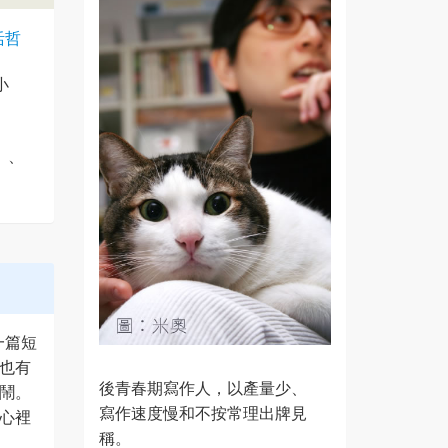
活哲
小
）、
一篇短
也有
後青春期寫作人，以產量少、
鬧。
寫作速度慢和不按常理出牌見
心裡
稱。