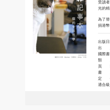
受讀者
光的精
為了替
捐港幣
出版日期
出 
國際書號
類 
頁 數
書 
定 價
適合級