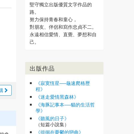
堅守獨立出版優質文字作品的
路。
努力保持青春和童心，
對朋友、伴侶和寫作忠貞不二。
永遠相信愛情、直覺、夢想和自
己。
出版作品
《寂寞恆星──龜速爬格歷
程》
購
《迷走愛情黑森林》
《海豚記事本──貓的生活哲
學》
《聽風的日子》
（短篇小說集）
《徘徊在憂鬱的戀曲》