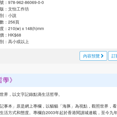
：978-962-86069-0-0
版：文怡工作坊
別：小說
：256頁
210(w) x 148(h)mm
：HK$68
別：高小或以上
內容預覽
訂
哲學》
世界，以文字記錄點滴生活哲學。
記事本」原是網上專欄，以貓貓「海豚」為視點，觀照世界，看
生活方式和態度。專欄自2003年起於香港閱讀城連載，至今九