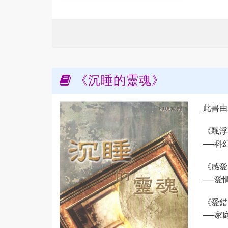
《沉睡的靈魂》
此書由
《飄浮
──科
《感愛
──愛
《愛錯
──家