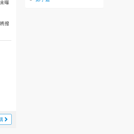
未曝
將撥
購