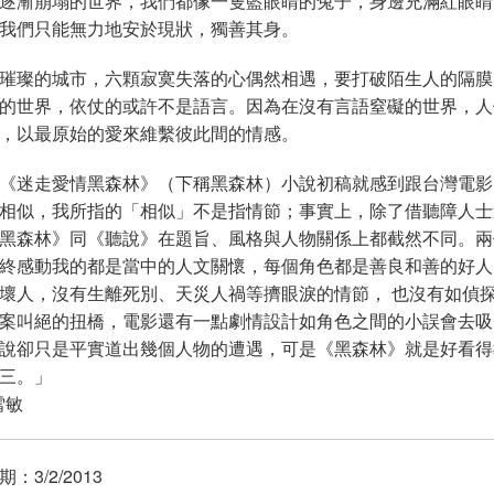
逐漸崩塌的世界，我們都像一隻藍眼睛的兔子，身邊充滿紅眼睛
而我們只能無力地安於現狀，獨善其身。
璀璨的城市，六顆寂寞失落的心偶然相遇，要打破陌生人的隔膜
的世界，依仗的或許不是語言。因為在沒有言語窒礙的世界，人
，以最原始的愛來維繫彼此間的情感。
《迷走愛情黑森林》（下稱黑森林）小說初稿就感到跟台灣電影
相似，我所指的「相似」不是指情節；事實上，除了借聽障人士
黑森林》同《聽說》在題旨、風格與人物關係上都截然不同。兩
終感動我的都是當中的人文關懷，每個角色都是善良和善的好人
壞人，沒有生離死別、天災人禍等擠眼淚的情節， 也沒有如偵
案叫絕的扭橋，電影還有一點劇情設計如角色之間的小誤會去吸
說卻只是平實道出幾個人物的遭遇，可是《黑森林》就是好看得
三。」
雪敏
：3/2/2013