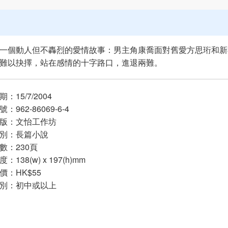
一個動人但不轟烈的愛情故事：男主角康喬面對舊愛方思珩和新
難以抉擇，站在感情的十字路口，進退兩難。
：15/7/2004
：962-86069-6-4
版：文怡工作坊
別：長篇小說
：230頁
138(w) x 197(h)mm
：HK$55
別：初中或以上