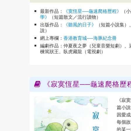
最新作品：
《寞恆星──龜速爬格歷程》
（小
學》
（短篇散文／流行讀物）
出版作品：
《聽風的日子》
（短篇小說集）
說）
網上專欄：
香港教育城──海豚紀念冊
編劇作品：仲夏夜之夢（兒童音樂短劇）、遇
楝篤狀王、臥虎藏龍（電視劇）
《寂寞恆星──龜速爬格歷
《寂寞
篇小說
因愛成
每個故
的某一