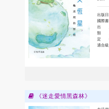
出版日期
國際書號
出 
類 
定 價
適合級
《迷走愛情黑森林》