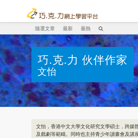
隨選文章
最新
最熱
巧.克.力 伙伴作家
文怡
文怡，香港中文大學文化研究文學碩士，跨媒
及戲劇等範疇。同時也主持青少年讀書會及講