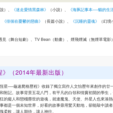
說）、
《迷走愛情黑森林》
（小說）、
《海豚記事本──貓的生
、
《徘徊在憂鬱的戀曲》
（長篇小說）、
《沉睡的靈魂》
（幻境
見（舞台短劇）、TV Bean（動畫）、煙飛煙滅（無煙草電影
程》
（2014年最新出版）
恆星──龜速爬格歷程》收錄了獨立寫作人文怡歷年來創作的廿
和附記。故事背景五花八門，有平凡的白領和情竇初開的學生，
狂的癡人和戀棧塵世的遊魂，就連魔鬼、天使、外星人也來湊熱
事都是一個未知世界，好看的故事毋用驚天動地，卻能敲中讀者
塊柔軟，讓人期待，讓人神往。