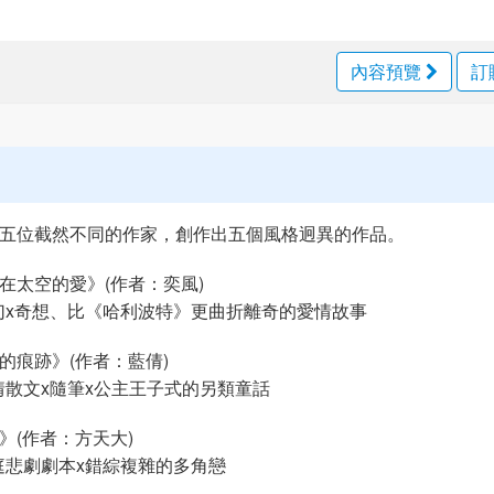
內容預覽
訂
五位截然不同的作家，創作出五個風格迥異的作品。
在太空的愛》(作者：奕風)
幻x奇想、比《哈利波特》更曲折離奇的愛情故事
的痕跡》(作者：藍倩)
情散文x隨筆x公主王子式的另類童話
》(作者：方天大)
庭悲劇劇本x錯綜複雜的多角戀