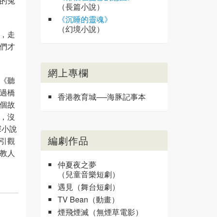
的兔
（長篇小說）
《沉睡的靈魂》
（幻境小說）
，走
們才
網上專欄
《聽
過橋
香港教育城──海豚記事本
個故
，沒
探小說
編劇作品
引觀
教人
仲夏夜之夢
（兒童音樂短劇）
遇見（舞台短劇）
TV Bean（動畫）
煙飛煙滅（無煙草電影）