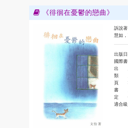
《徘徊在憂鬱的戀曲》
訴說著
慧如，
出版日期
國際書號
出 
類 
頁 數
書 度：
定 價
適合級