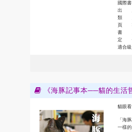
國際書號
出 
類 
頁 數
書 度：
定 價
適合級
《海豚記事本──貓的生活
貓眼看
「海豚
一樣的