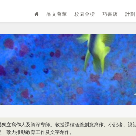
晶文薈萃
校園金榜
巧書店
計
體獨立寫作人及資深導師。教授課程涵蓋創意寫作、小記者、說
座，致力推動教育工作及文字創作。