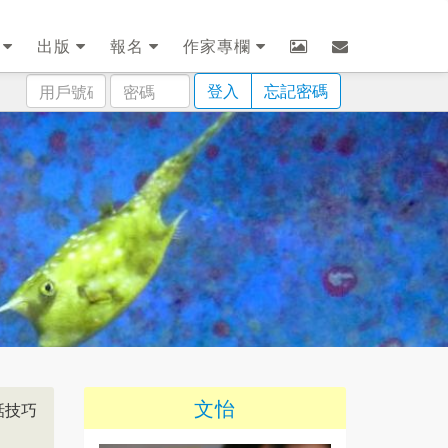
劃
出版
報名
作家專欄
用
密
登入
忘記密碼
戶
碼
號
碼
文怡
話技巧