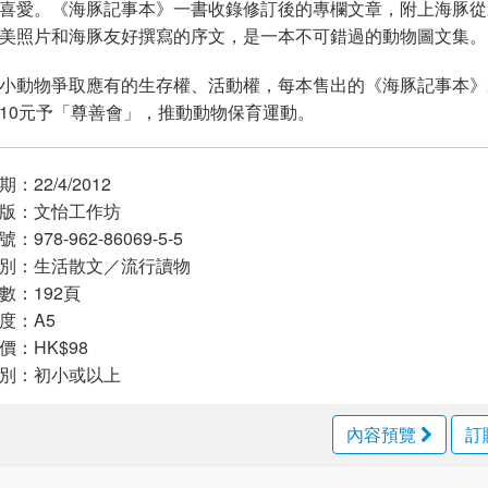
喜愛。《海豚記事本》一書收錄修訂後的專欄文章，附上海豚從
美照片和海豚友好撰寫的序文，是一本不可錯過的動物圖文集。
小動物爭取應有的生存權、活動權，每本售出的《海豚記事本》
10元予「尊善會」，推動動物保育運動。
：22/4/2012
版：文怡工作坊
：978-962-86069-5-5
別：生活散文／流行讀物
：192頁
度：A5
：HK$98
別：初小或以上
內容預覽
訂