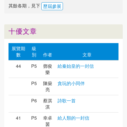
其餘各期，見下
歷屆參展
十優文章
展覽期
級
數
別
作者
文章
44
P5
鄧俊
給秦始皇的一封信
樂
P5
陳燊
貪玩的小同伴
亮
P6
蔡淇
詩歌一首
淇
41
P5
幸卓
給人類的一封信
茵