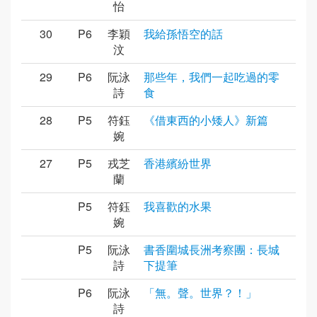
怡
30
P6
李穎
我給孫悟空的話
汶
29
P6
阮泳
那些年，我們一起吃過的零
詩
食
28
P5
符鈺
《借東西的小矮人》新篇
婉
27
P5
戎芝
香港繽紛世界
蘭
P5
符鈺
我喜歡的水果
婉
P5
阮泳
書香圍城長洲考察團：長城
詩
下提筆
P6
阮泳
「無。聲。世界？！」
詩