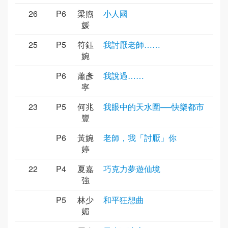
26
P6
梁煦
小人國
媛
25
P5
符鈺
我討厭老師……
婉
P6
蕭彥
我說過……
寧
23
P5
何兆
我眼中的天水圍──快樂都市
豐
P6
黃婉
老師，我「討厭」你
婷
22
P4
夏嘉
巧克力夢遊仙境
強
P5
林少
和平狂想曲
媚