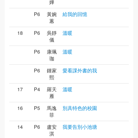
嬅
P6
黃婉
給我的回憶
蕙
18
P6
吳靜
溫暖
儀
P6
康珮
溫暖
珈
P6
鍾家
愛看課外書的我
熙
17
P4
羅天
溫暖
雁
16
P5
馬逸
別具特色的校園
菲
14
P6
盧安
我要告別小池塘
淇