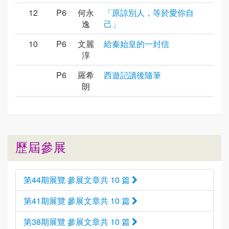
12
P6
何永
「原諒別人，等於愛你自
逸
己」
10
P6
文麗
給秦始皇的一封信
淳
P6
羅希
西遊記讀後隨筆
朗
歷屆參展
第44期展覽 參展文章共 10 篇
第41期展覽 參展文章共 10 篇
第38期展覽 參展文章共 10 篇