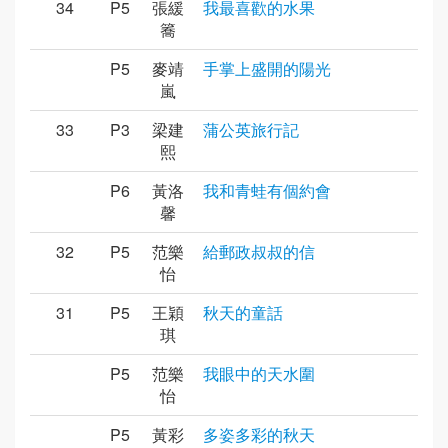
34
P5
張緩
我最喜歡的水果
簥
P5
麥靖
手掌上盛開的陽光
嵐
33
P3
梁建
蒲公英旅行記
熙
P6
黃洛
我和青蛙有個約會
馨
32
P5
范樂
給郵政叔叔的信
怡
31
P5
王穎
秋天的童話
琪
P5
范樂
我眼中的天水圍
怡
P5
黃彩
多姿多彩的秋天