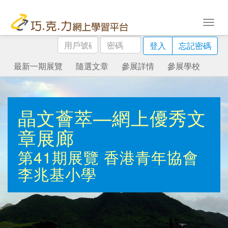
用
密
登入
忘記密碼
戶
碼
號
最新一期展覽
隨選文章
參展詳情
參展學校
碼
晶文薈萃—網上優秀文
章展廊
第41期展覽
香港青年協會
李兆基小學