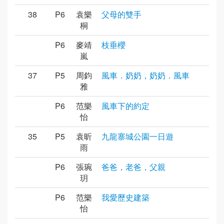
38
P6
袁樂
父母的雙手
桐
P6
麥靖
枝垂櫻
嵐
37
P5
周鈞
風車．奶奶，奶奶．風車
雅
P6
范樂
風車下的約定
怡
35
P5
袁昕
九龍寨城公園一日遊
雨
P6
張琬
爸爸，老爸，父親
玥
P6
范樂
我愛歷史建築
怡