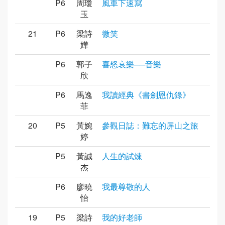
P6
周瓊
風車下速寫
玉
21
P6
梁詩
微笑
嬅
P6
郭子
喜怒哀樂──音樂
欣
P6
馬逸
我讀經典《書劍恩仇錄》
菲
20
P5
黃婉
參觀日誌：難忘的屏山之旅
婷
P5
黃誠
人生的試煉
杰
P6
廖曉
我最尊敬的人
怡
19
P5
梁詩
我的好老師