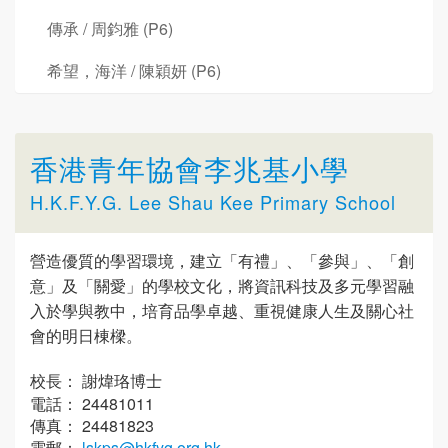
傳承 / 周鈞雅 (P6)
希望，海洋 / 陳穎妍 (P6)
香港青年協會李兆基小學
H.K.F.Y.G. Lee Shau Kee Primary School
營造優質的學習環境，建立「有禮」、「參與」、「創
意」及「關愛」的學校文化，將資訊科技及多元學習融
入於學與教中，培育品學卓越、重視健康人生及關心社
會的明日棟樑。
校長： 謝煒珞博士
電話： 24481011
傳真： 24481823
電郵：
lskps@hkfyg.org.hk