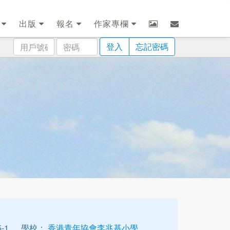
劃
出版
報名
作家專欄
用
密
登入
忘記密碼
戶
碼
號
碼
-1
學校：
香港青年協會李兆基小學