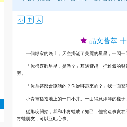
小
中
大
晶文薈萃 
一個靜寂的晚上，天空掛滿了美麗的星星，一閃一
「你很喜歡星星，是嗎？」耳邊響起一把稚氣的聲
旁。
「你為甚麼會說話的？你從哪裹來的？」我一面驚
小青蛙指指地上的一口小井。一面得意洋洋的樣子
從那晚開始，我和小青蛙成了知己，儘管這事實在
青蛙朋友，可以互吐心事。