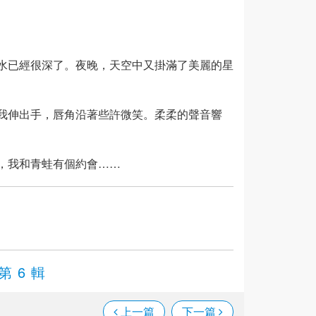
水已經很深了。夜晚，天空中又掛滿了美麗的星
我伸出手，唇角沿著些許微笑。柔柔的聲音響
，我和青蛙有個約會……
第 6 輯
上一篇
下一篇