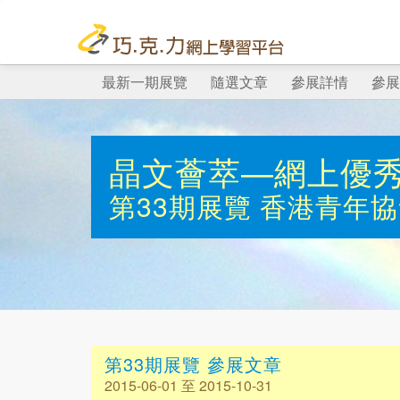
最新一期展覽
隨選文章
參展詳情
參展
晶文薈萃—網上優
第33期展覽
香港青年協
第33期展覽 參展文章
2015-06-01 至 2015-10-31