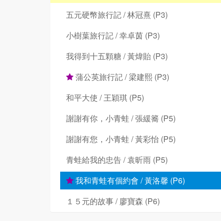
五元硬幣旅行記 / 林冠熹 (P3)
小樹葉旅行記 / 幸卓茵 (P3)
我得到十五顆糖 / 黃煒貽 (P3)
蒲公英旅行記 / 梁建熙 (P3)
和平大使 / 王穎琪 (P5)
謝謝有你，小青蛙 / 張緩簥 (P5)
謝謝有您，小青蛙 / 黃彩怡 (P5)
青蛙給我的忠告 / 袁昕雨 (P5)
我和青蛙有個約會 / 黃洛馨 (P6)
１５元的故事 / 廖寶森 (P6)