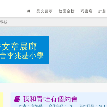
晶文薈萃
校園金榜
巧書店
計
學校
秀文章展廊
會李兆基小學
我和青蛙有個約會
作者： 黃洛馨
寫作年級： P6
寫作日期： 2015