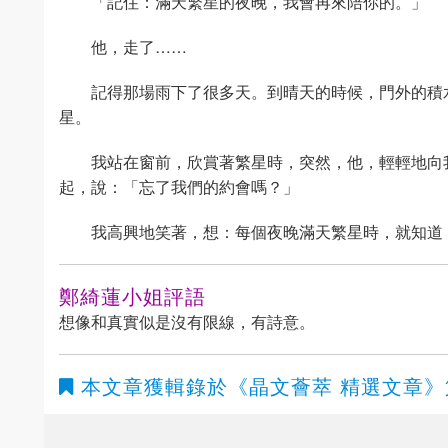
「記住：滿天繁星的夜晚，我會再來陪你的。」
他，走了……
記得那場雨下了很多天。到晴天的時候，門外的積
星。
我站在窗前，欣賞著繁星時，突然，他，輕輕地向
起，說：「忘了我們的約會嗎？」
我高興地笑著，想：每個夜晚滿天繁星時，就知道
鄭綺蓮小姐評語
想像和真實似是沒有限線，有詩意。
本文章獲輯錄於
《晶文薈萃 精選文章》