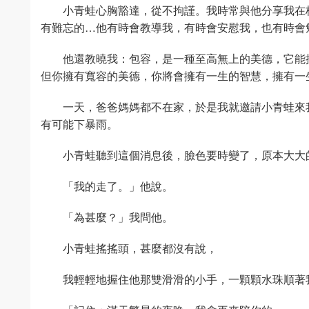
小青蛙心胸豁達，從不拘謹。我時常與他分享我在
有難忘的…他有時會教導我，有時會安慰我，也有時會
他還教曉我：包容，是一種至高無上的美德，它能
但你擁有寬容的美德，你將會擁有一生的智慧，擁有一
一天，爸爸媽媽都不在家，於是我就邀請小青蛙來
有可能下暴雨。
小青蛙聽到這個消息後，臉色要時變了，原本大大
「我的走了。」他說。
「為甚麼？」我問他。
小青蛙搖搖頭，甚麼都沒有說，
我輕輕地握住他那雙滑滑的小手，一顆顆水珠順著