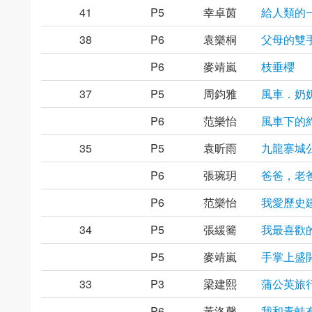
41
P5
幸卓茵
給人類的
38
P6
袁樂桐
父母的雙
P6
麥靖嵐
枝垂櫻
37
P5
周鈞雅
風車．奶
P6
范樂怡
風車下的
35
P5
袁昕雨
九龍寨城
P6
張琬玥
爸爸，老
P6
范樂怡
我愛歷史
34
P5
張緩簥
我最喜歡
P5
麥靖嵐
手掌上盛
33
P3
梁建熙
蒲公英旅
P6
黃洛馨
我和青蛙