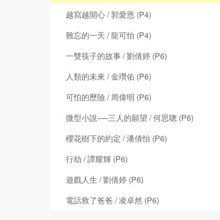
越寫越開心 / 郭愛恩 (P4)
難忘的一天 / 龍可怡 (P4)
一雙筷子的故事 / 劉倩婷 (P6)
人類的未來 / 金瓚佑 (P6)
可怕的歷險 / 周偉明 (P6)
微型小說──三人的願望 / 何思聰 (P6)
櫻花樹下的約定 / 潘倩怡 (P6)
行劫 / 譚耀輝 (P6)
遊戲人生 / 劉倩婷 (P6)
電話救了爸爸 / 凌卓然 (P6)