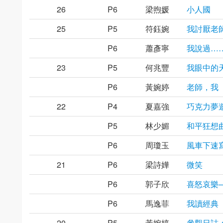
26
P6
梁煦媛
小人國
25
P5
符鈺婉
我討厭老
P6
蕭彥寧
我說過…
23
P5
何兆豐
我眼中的
P6
黃婉婷
老師，我
22
P4
夏嘉強
巧克力夢
P5
林少媚
和平狂想
P6
周瓊玉
風車下速
21
P6
梁詩嬅
微笑
P6
郭子欣
喜怒哀樂
P6
馬逸菲
我讀經典
20
P5
黃婉婷
參觀日誌