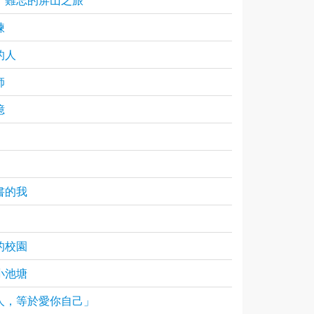
煉
的人
師
憶
書的我
的校園
小池塘
人，等於愛你自己」