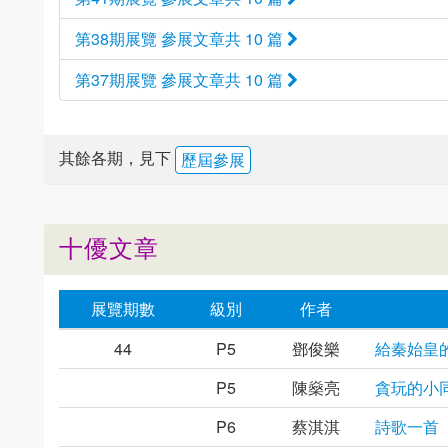
第38期展覽 參展文章共 10 篇
第37期展覽 參展文章共 10 篇
其餘各期，見下
歷屆參展
十優文章
展覽期數
級別
作者
44
P5
鄧俊樂
給秦始皇
P5
陳燊亮
貪玩的小
P6
蔡淇淇
詩歌一首