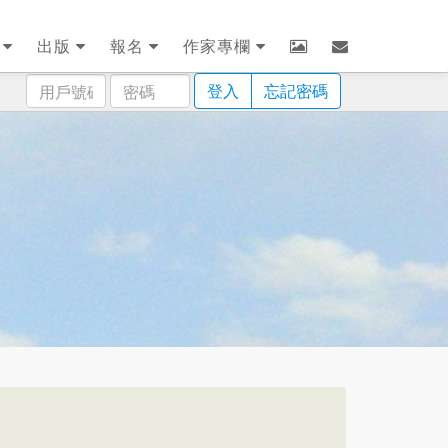
劃
出版
報名
作家專欄
用
密
登入
忘記密碼
戶
碼
號
碼