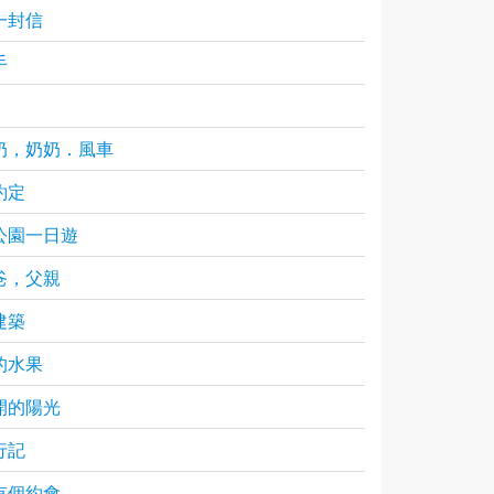
一封信
手
奶，奶奶．風車
約定
公園一日遊
爸，父親
建築
的水果
開的陽光
行記
有個約會