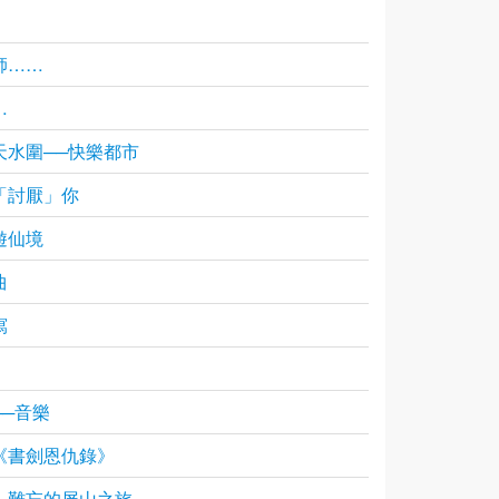
師……
…
天水圍──快樂都市
「討厭」你
遊仙境
曲
寫
──音樂
《書劍恩仇錄》
：難忘的屏山之旅