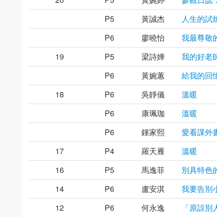
P5
黃誠杰
人生的試
P6
廖曉怡
我最尊敬
19
P5
梁詩嬅
我的好老
P6
黃婉蕙
給我的回
18
P6
吳靜儀
溫暖
P6
康珮珈
溫暖
P6
鍾家熙
愛看課外
17
P4
羅天雁
溫暖
16
P5
馬逸菲
別具特色
14
P6
盧安淇
我要告別
12
P6
何永逸
「原諒別