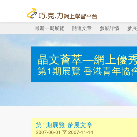
最新一期展覽
隨選文章
參展詳情
參展
晶文薈萃—網上優
第1期展覽
香港青年協
第1期展覽 參展文章
2007-06-01 至 2007-11-14