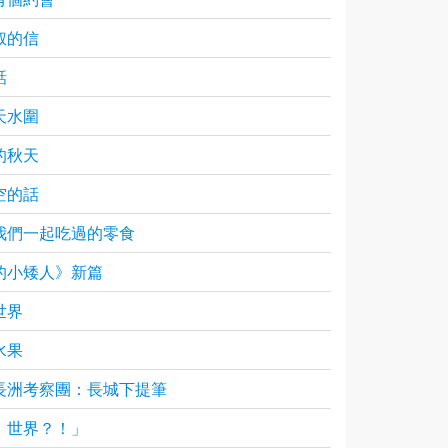
叔的信
話
天水圍
的秋天
空的話
我們一起吃過的零食
的小矮人》新篇
世界
水果
長洲考察團：長城下提筆
。世界？！」