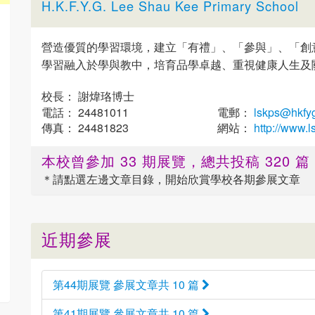
H.K.F.Y.G. Lee Shau Kee Primary School
營造優質的學習環境，建立「有禮」、「參與」、「創
學習融入於學與教中，培育品學卓越、重視健康人生及
校長： 謝煒珞博士
電話： 24481011
電郵：
lskps@hkfyg
傳真： 24481823
網站：
http://www.l
本校曾參加 33 期展覽，總共投稿 320 
＊請點選
左邊
文章目錄，開始欣賞學校各期參展文章
近期參展
第44期展覽 參展文章共 10 篇
第41期展覽 參展文章共 10 篇