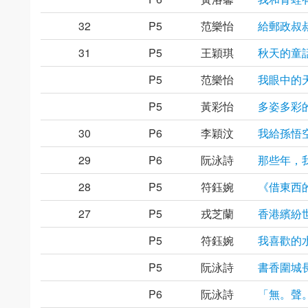
32
P5
范樂怡
給郵政叔
31
P5
王穎琪
秋天的童
P5
范樂怡
我眼中的
P5
黃彩怡
多姿多彩
30
P6
李穎汶
我給孫悟
29
P6
阮泳詩
那些年，
28
P5
符鈺婉
《借東西
27
P5
戎芝蘭
香港繽紛
P5
符鈺婉
我喜歡的
P5
阮泳詩
書香圍城
P6
阮泳詩
「無。聲