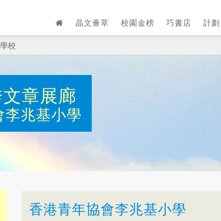
晶文薈萃
校園金榜
巧書店
計
學校
秀文章展廊
會李兆基小學
香港青年協會李兆基小學