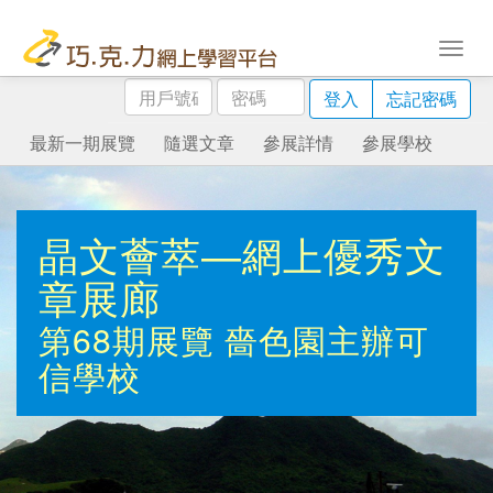
用
密
登入
忘記密碼
戶
碼
號
最新一期展覽
隨選文章
參展詳情
參展學校
碼
晶文薈萃—網上優秀文
章展廊
第68期展覽
嗇色園主辦可
信學校