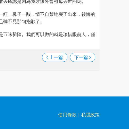
敢去確認是因為我才讓外曾祖母去世的嗎。
一紅，鼻子一酸，情不自禁地哭了出來，後悔的
已聽不見那句抱歉了。
是五味雜陳。我們可以做的就是珍惜眼前人，僅
上一篇
下一篇
使用條款
｜
私隱政策