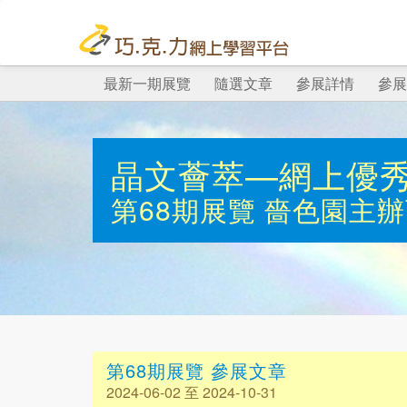
最新一期展覽
隨選文章
參展詳情
參展
晶文薈萃—網上優
第68期展覽
嗇色園主辦
第68期展覽 參展文章
2024-06-02 至 2024-10-31