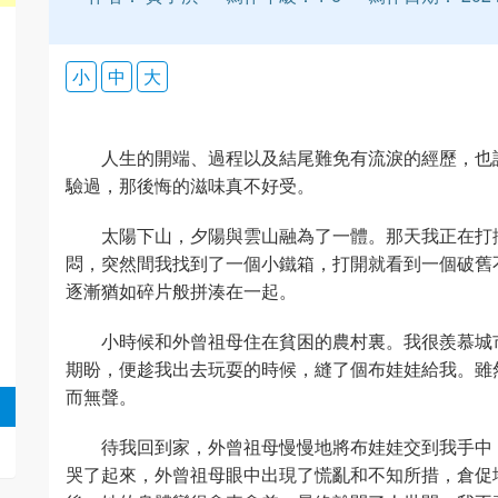
小
中
大
人生的開端、過程以及結尾難免有流淚的經歷，也
驗過，那後悔的滋味真不好受。
太陽下山，夕陽與雲山融為了一體。那天我正在打
悶，突然間我找到了一個小鐵箱，打開就看到一個破舊
逐漸猶如碎片般拼湊在一起。
小時候和外曾祖母住在貧困的農村裏。我很羨慕城
期盼，便趁我出去玩耍的時候，縫了個布娃娃給我。雖
而無聲。
待我回到家，外曾祖母慢慢地將布娃娃交到我手中
哭了起來，外曾祖母眼中出現了慌亂和不知所措，倉促