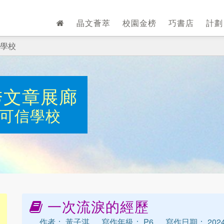
晶文薈萃
校園金榜
巧書店
計
學校
秀文章展廊
可信學校
一次流淚的經歷
作者： 黃子淇
寫作年級： P6
寫作日期： 2024