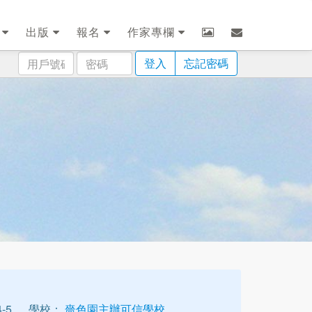
劃
出版
報名
作家專欄
用
密
登入
忘記密碼
戶
碼
號
碼
-5
學校：
嗇色園主辦可信學校