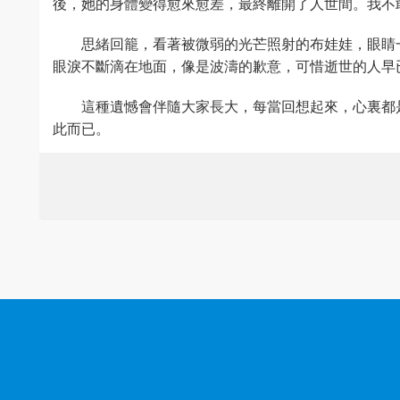
後，她的身體變得愈來愈差，最終離開了人世間。我不
思緒回籠，看著被微弱的光芒照射的布娃娃，眼睛
眼淚不斷滴在地面，像是波濤的歉意，可惜逝世的人早
這種遺憾會伴隨大家長大，每當回想起來，心裏都
此而已。