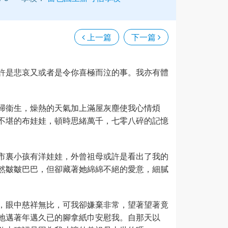
上一篇
下一篇
許是悲哀又或者是令你喜極而泣的事。我亦有體
掃衞生，燥熱的天氣加上滿屋灰塵使我心情煩
不堪的布娃娃，頓時思緒萬千，七零八碎的記憶
市裏小孩有洋娃娃，外曾祖母或許是看出了我的
然皺皺巴巴，但卻藏著她綿綿不絕的愛意，細膩
，眼中慈祥無比，可我卻嫌棄非常，望著望著竟
地邁著年邁久已的腳拿紙巾安慰我。自那天以