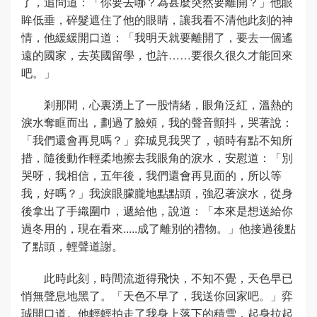
了，追問道：「你要去哪？為甚麼突然要離開？」他眼
眸低垂，碎髮遮住了他的眼睛，讓我看不清他此刻的神
情，他緩緩開口道：「我明天就要離開了，要去一個遙
遠的國家，去英國留學，也許……要很久很久才能回來
吧。」
剎那間，心裏湧上了一股情緒，眼角泛紅，溫熱的
淚水奪眶而出，劃過了臉頰，我的聲音顫抖，哭著說：
「我們還會再見嗎？」弈珹見我哭了，頓時有點不知所
措，隨後動作輕柔地擦去我眼角的淚水，安慰道：「別
哭呀，我相信，五年後，我們還會再見面的，所以等
我，好嗎？」我淚眼朦朧地點點頭，強忍著淚水，從身
後拿出了手織圍巾，遞給他，說道：「本來是想送給你
過冬用的，現在看來.....成了離別的禮物。」他接過後點
了點頭，輕聲道謝。
此時此刻，時間流逝得飛快，不知不覺，天色早已
悄無聲息地黑了。「天色不早了，我送你回家吧。」弈
珹開口道。他輕輕拍走了我身上落下的積雪，起身拉起