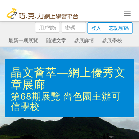
用
密
登入
忘記密碼
戶
碼
號
最新一期展覽
隨選文章
參展詳情
參展學校
碼
晶文薈萃—網上優秀文
章展廊
第68期展覽
嗇色園主辦可
信學校