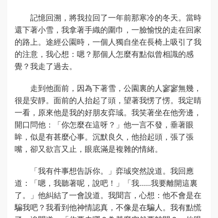
記憶回溯，將我拉回了一年前那寒冷的冬天。當時
還下著小雪，我拿著手織的圍巾，一臉愉悅的走在回家
的路上。途經公園時，一個人獨自坐在長椅上吸引了我
的注意，我心想：嗯？那個人怎麼有點似曾相識的感
覺？我走了過去。
走到他面前，因為下著雪，公園裏的人寥寥無幾，
很是安靜。面前的人抬起了頭，望著我愣了愣。我定睛
一看，原來他是我的好朋友弈珹。我笑著坐在他旁邊，
開口問他：「你怎麼在這呀？」他一言不發，垂著眼
眸，似是有甚麼心事。沉默良久，他抬起頭，張了張
嘴，卻又欲言又止，眼底滿是複雜的情緒。
「我有件事想告訴你。」弈珹突然說道。我回應
道：「嗯，我聽著呢，說吧！」「我......我要離開這裏
了。」他糾結了一會說道。我聞言，心想：他不會是在
騙我吧？我看到他神情認真，不像是在騙人。我有點慌