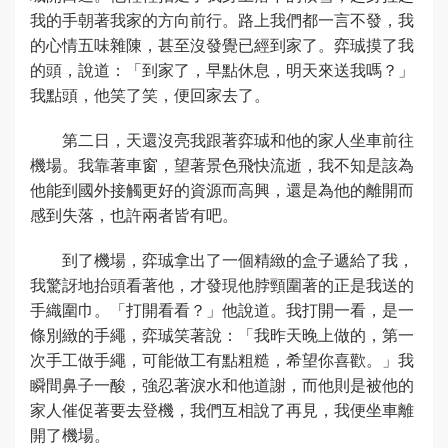
我的手朝著我家的方向前行。路上我們都一言不發，我
的心情五味雜陳，甚至沒發覺已經到家了。弈珹摸了我
的頭，說道：「到家了，早點休息，明天來送我嗎？」
我點頭，他笑了笑，便回家去了。
第二日，天還沒亮我跟著弈珹和他的家人坐車前往
機場。我靠著車窗，望著景色飛快流逝，我不知是該為
他能到國外接觸更好的資源而高興，還是為他的離開而
感到失落，也許兩者皆有吧。
到了機場，弈珹拿出了一個精緻的盒子遞給了我，
我驚訝地抬頭看著他，才發現他脖頸圍著的正是我送的
手織圍巾。「打開看看？」他說道。我打開一看，是一
條別緻的手繩，弈珹笑著說：「我昨天晚上做的，第一
次手工做手繩，可能做工有點粗糙，希望你喜歡。」我
瞬間鼻子一酸，強忍著淚水和他道謝，而他則是被他的
家人催促著要去登機，我們互相說了再見，我便坐車離
開了機場。