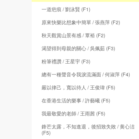
一道疤痕 / 劉泳賢 (F1)
原來快樂比想象中簡單 / 張燕萍 (F2)
秋天觀賞山景有感 / 覃裕 (F2)
渴望得到母親的關心 / 吳佩茹 (F3)
粉筆禮讚 / 王星宇 (F3)
總有一種聲音令我淚流滿面 / 何淑萍 (F4)
嚴以律己，寬以待人 / 王俊瑋 (F5)
在香港生活的樂事 / 許藝曦 (F5)
我最敬愛的老師 / 王雨茜 (F5)
鋒芒太露，不知進退，後招致失敗 / 黄心洁
(F5)