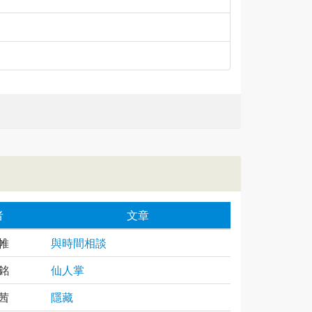
者
文章
帷
與時間相談
銘
仙人掌
茜
隱藏