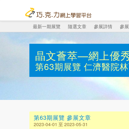
最新一期展覽
隨選文章
參展詳情
參展
晶文薈萃—網上優
第63期展覽
仁濟醫院林
第63期展覽 參展文章
2023-04-01 至 2023-05-31