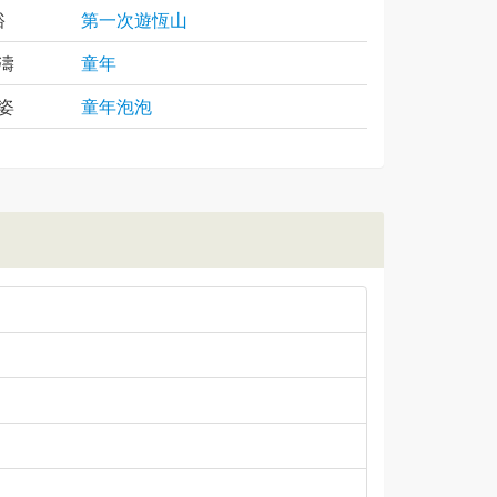
裕
第一次遊恆山
濤
童年
姿
童年泡泡