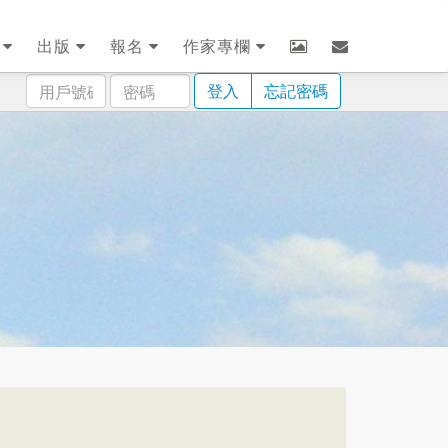
劃
出版
報名
作家專欄
用
密
登入
忘記密碼
戶
碼
號
碼