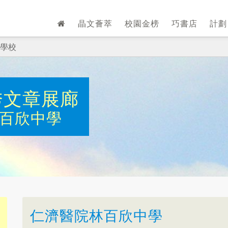
晶文薈萃
校園金榜
巧書店
計
學校
秀文章展廊
百欣中學
仁濟醫院林百欣中學