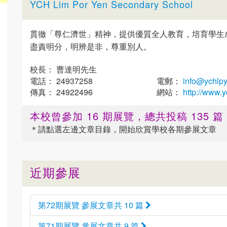
YCH Lim Por Yen Secondary School
貫徹「尊仁濟世」精神，提供優質全人教育，培育學生
盡責明分，明辨是非，尊重別人。
校長： 曹達明先生
電話： 24937258
電郵：
info@ychlpy
傳真： 24922496
網站：
http://www.y
本校曾參加 16 期展覽，總共投稿 135 
＊請點選
左邊
文章目錄，開始欣賞學校各期參展文章
近期參展
第72期展覽 參展文章共 10 篇
第71期展覽 參展文章共 9 篇