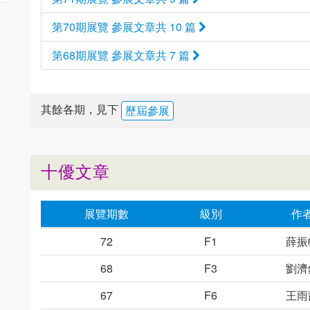
第70期展覽 參展文章共 10 篇
第68期展覽 參展文章共 7 篇
其餘各期，見下
歷屆參展
十優文章
展覽期數
級別
作
72
F1
薛振
68
F3
劉濟
67
F6
王雨