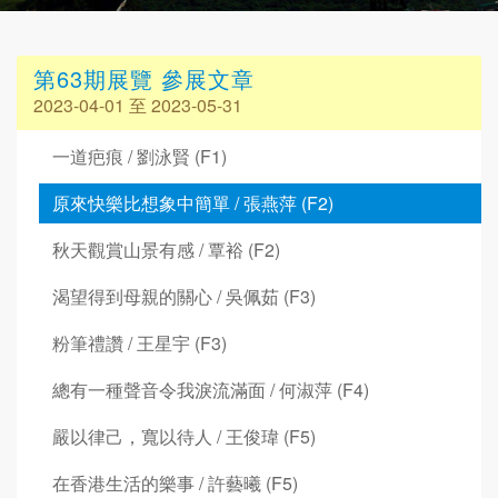
第63期展覽 參展文章
2023-04-01 至 2023-05-31
一道疤痕 / 劉泳賢 (F1)
原來快樂比想象中簡單 / 張燕萍 (F2)
秋天觀賞山景有感 / 覃裕 (F2)
渴望得到母親的關心 / 吳佩茹 (F3)
粉筆禮讚 / 王星宇 (F3)
總有一種聲音令我淚流滿面 / 何淑萍 (F4)
嚴以律己，寬以待人 / 王俊瑋 (F5)
在香港生活的樂事 / 許藝曦 (F5)