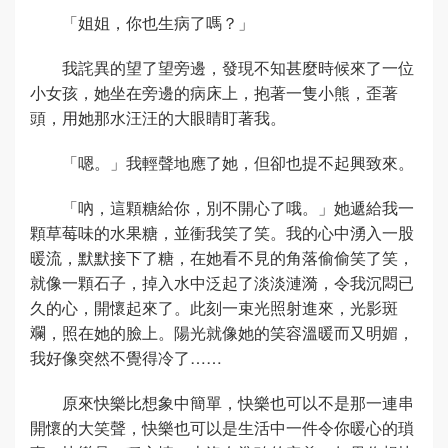
「姐姐，你也生病了嗎？」
我詫異的望了望旁邊，發現不知甚麼時候來了一位
小女孩，她坐在旁邊的病床上，抱著一隻小熊，歪著
頭，用她那水汪汪的大眼睛盯著我。
「嗯。」我輕聲地應了她，但卻也提不起興致來。
「吶，這顆糖給你，別不開心了哦。」她遞給我一
顆草莓味的水果糖，並衝我笑了笑。我的心中湧入一股
暖流，默默接下了糖，在她看不見的角落偷偷笑了笑，
就像一顆石子，掉入水中泛起了淡淡漣漪，令我沉悶已
久的心，開懷起來了。此刻一束光照射進來，光影斑
斕，照在她的臉上。陽光就像她的笑容溫暖而又明媚，
我好像突然不覺得冷了……
原來快樂比想象中簡單，快樂也可以不是那一連串
開懷的大笑聲，快樂也可以是生活中一件令你暖心的瑣