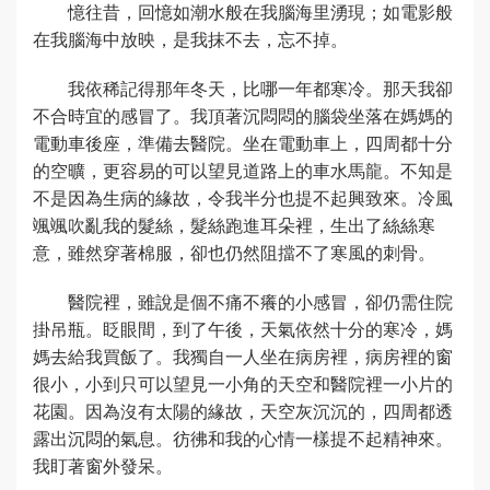
憶往昔，回憶如潮水般在我腦海里湧現；如電影般
在我腦海中放映，是我抹不去，忘不掉。
我依稀記得那年冬天，比哪一年都寒冷。那天我卻
不合時宜的感冒了。我頂著沉悶悶的腦袋坐落在媽媽的
電動車後座，準備去醫院。坐在電動車上，四周都十分
的空曠，更容易的可以望見道路上的車水馬龍。不知是
不是因為生病的緣故，令我半分也提不起興致來。冷風
颯颯吹亂我的髮絲，髮絲跑進耳朵裡，生出了絲絲寒
意，雖然穿著棉服，卻也仍然阻擋不了寒風的刺骨。
醫院裡，雖說是個不痛不癢的小感冒，卻仍需住院
掛吊瓶。眨眼間，到了午後，天氣依然十分的寒冷，媽
媽去給我買飯了。我獨自一人坐在病房裡，病房裡的窗
很小，小到只可以望見一小角的天空和醫院裡一小片的
花園。因為沒有太陽的緣故，天空灰沉沉的，四周都透
露出沉悶的氣息。彷彿和我的心情一樣提不起精神來。
我盯著窗外發呆。