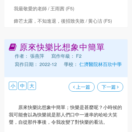
我最敬愛的老師 / 王雨茜 (F5)
鋒芒太露，不知進退，後招致失敗 / 黄心洁 (F5)
原來快樂比想象中簡單
作者： 張燕萍
寫作年級： F2
寫作日期： 2022-12
學校：
仁濟醫院林百欣中學
小
中
大
上一篇
下一篇
原來快樂比想象中簡單；快樂是甚麼呢？小時候的
我可能會以為快樂就是那人們口中一連串的哈哈大笑
聲，自從那件事後，令我改變了對快樂的看法。