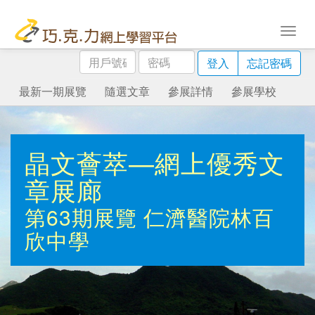
用
密
登入
忘記密碼
戶
碼
號
最新一期展覽
隨選文章
參展詳情
參展學校
碼
晶文薈萃—網上優秀文
章展廊
第63期展覽
仁濟醫院林百
欣中學