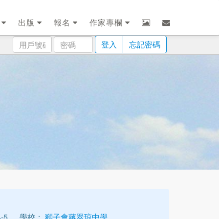
劃
出版
報名
作家專欄
用
密
登入
忘記密碼
戶
碼
號
碼
-5
學校：
獅子會蔣翠琼中學