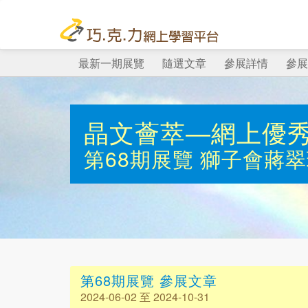
最新一期展覽
隨選文章
參展詳情
參展
晶文薈萃—網上優
第68期展覽
獅子會蔣翠
第68期展覽 參展文章
2024-06-02 至 2024-10-31