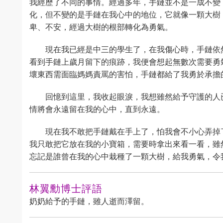
我經歷了不同的事情。經過多年，手鏈並不是一成不變
化，但不變的是手鏈在我心中的地位，它就像一顆大樹
卑、不安，經過大樹的根部轉化為勇氣。
現在我已經是中三的學生了，在我傷心時，手鏈依
看到手鏈上歲月留下的痕跡，我便會想起無數次需要勇
壞東西需面臨媽媽責罵的害怕，手鏈都給了我勇於承擔
回憶到這里，我收起眼淚，我想雖然給予守護的人
情將會永遠留在我的心中，直到永遠。
現在我不敢把手鏈戴在手上了，怕我會不小心弄掉
我只敢把它放在我的小寶箱，需要時拿出來看一看，雖
忘記是誰曾在我的心中栽種了一顆大樹，給我勇氣，令
林翼勳博士評語
奶奶給予的手鏈，雖人逝而澤留。