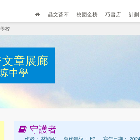
晶文薈萃
校園金榜
巧書店
計
學校
秀文章展廊
琼中學
守護者
作者： 林穎妮
寫作年級： F3
寫作日期： 2024