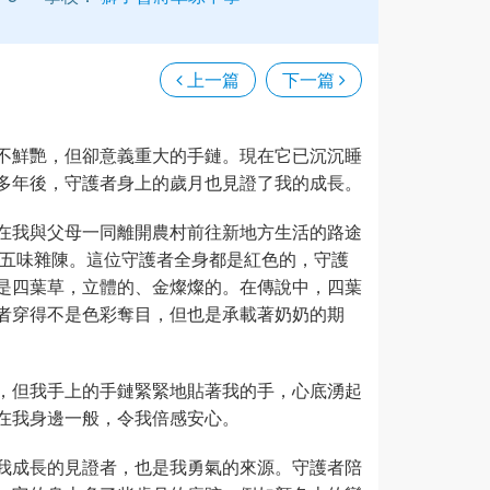
上一篇
下一篇
不鮮艷，但卻意義重大的手鏈。現在它已沉沉睡
多年後，守護者身上的歲月也見證了我的成長。
在我與父母一同離開農村前往新地方生活的路途
，五味雜陳。這位守護者全身都是紅色的，守護
是四葉草，立體的、金燦燦的。在傳說中，四葉
者穿得不是色彩奪目，但也是承載著奶奶的期
，但我手上的手鏈緊緊地貼著我的手，心底湧起
在我身邊一般，令我倍感安心。
我成長的見證者，也是我勇氣的來源。守護者陪