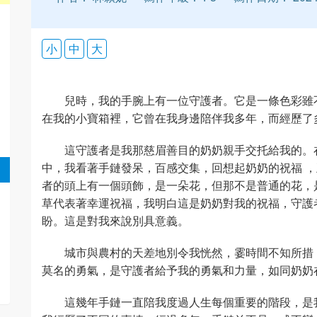
小
中
大
兒時，我的手腕上有一位守護者。它是一條色彩雖
在我的小寶箱裡，它曾在我身邊陪伴我多年，而經歷了
這守護者是我那慈眉善目的奶奶親手交托給我的。
中，我看著手鏈發呆，百感交集，回想起奶奶的祝福 
者的頭上有一個頭飾，是一朵花，但那不是普通的花，
草代表著幸運祝福，我明白這是奶奶對我的祝福，守護
盼。這是對我來說別具意義。
城市與農村的天差地別令我恍然，霎時間不知所措
莫名的勇氣，是守護者給予我的勇氣和力量，如同奶奶
這幾年手鏈一直陪我度過人生每個重要的階段，是