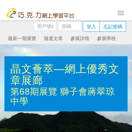
用
密
登入
忘記密碼
戶
碼
號
最新一期展覽
隨選文章
參展詳情
參展學校
碼
晶文薈萃—網上優秀文
章展廊
第68期展覽
獅子會蔣翠琼
中學