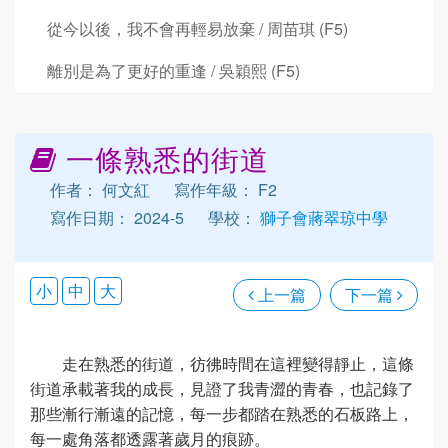
從今以後，我不會再輕易放棄 / 周苗琪 (F5)
離別是為了更好的重逢 / 吳穎熙 (F5)
一條熟悉的街道
作者： 何文紅
寫作年級： F2
寫作日期： 2024-5
學校：
獅子會蔣翠琼中學
小
中
大
上一篇
下一篇
走在熟悉的街道，彷彿時間在這裡變得靜止，這條
街道承載著我的成長，見證了我青澀的青春，也記錄了
那些漸行漸遠的記憶，每一步都踏在熟悉的石板路上，
每一處角落都透露著歲月的痕跡。