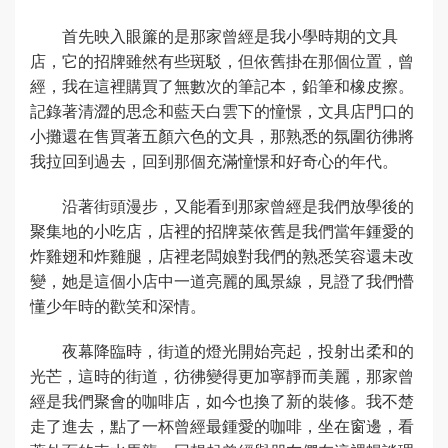
首先映入眼簾的是那家曾經是我小學時期的文具
店，它的招牌雖然有些斑駁，但依舊掛在那個位置，曾
經，我在這裡購買了無數次的筆記本，鉛筆和橡皮擦。
記錄著清澀的思念和藍天白雲下的憧憬，文具店門口的
小攤還在售買著五顏六色的文具，那熟悉的氛圍彷彿將
我拉回到過去，回到那個充滿憧憬和好奇心的年代。
沿著街頭漫步，又能看到那家曾經是我們放學後的
聚集地的小吃店，店裡的招牌菜依舊是我們當年鍾愛的
炸雞翅和炸雞腿，店裡老闆娘對我們的熟悉笑容還未改
變，她是這個小店中一道亮麗的風景線，見證了我們懵
懂少年時的歡笑和深情。
夜幕降臨時，街道的燈光開始亮起，投射出柔和的
光芒，這時的街道，彷彿變得更加寧靜而美麗，那家曾
經是我們聚會的咖啡店，如今也換了新的裝修。我不楚
走了進去，點了一杯曾經最鍾愛的咖啡，坐在窗邊，看