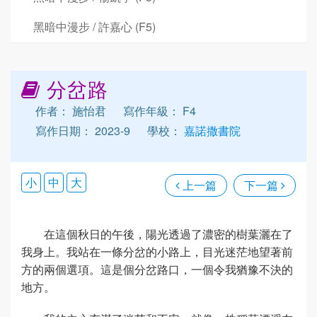
黑暗中漫步 / 許嘉心 (F5)
分岔路
作者： 施怡君
寫作年級： F4
寫作日期： 2023-9
學校：
嘉諾撒書院
小
中
大
上一篇
下一篇
在這個秋日的午後，陽光透過了濃密的樹葉灑在了
我身上。我站在一條分岔的小路上，目光迷茫地望著前
方的兩個選項。這是個分岔路口，一個令我猶豫不決的
地方。