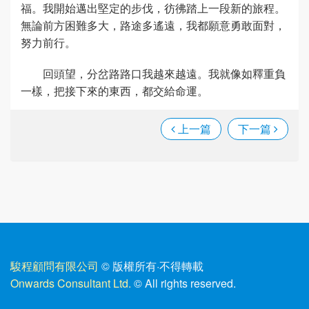
福。我開始邁出堅定的步伐，彷彿踏上一段新的旅程。
無論前方困難多大，路途多遙遠，我都願意勇敢面對，
努力前行。
回頭望，分岔路路口我越來越遠。我就像如釋重負
一樣，把接下來的東西，都交給命運。
上一篇
下一篇
駿程顧問有限公司
© 版權所有
·
不得轉載
Onwards Consultant Ltd.
© All rights reserved.