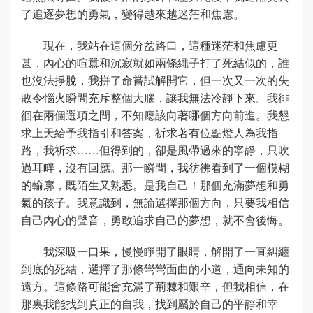
了追逐夢想的勇氣，變得越來越迷茫和焦慮。
現在，我站在這個分岔路口，這種迷茫和焦慮更
甚，內心的喧囂和沉寂就如兩條繩子打了死結似的，誰
也沒法掙脫，我拼了命嘗試解開它，但一次又一次的失
敗令惱火瞬間充斥整個大腦，讓我無法冷靜下來。我徘
徊在兩個選項之間，不知應該向著哪個方向前進。我懇
求上天給予我指引和答案，祈求著有位點燈人為我指
路，我祈求……但得到的，卻是風帶過來的寧靜，只吹
過耳畔，沒有回應。那一瞬間，我彷彿看到了一個模糊
的輸廓，既陌生又熟悉。是我自己！那個充滿夢想和勇
氣的孩子。我意識到，無論選擇那個方向，只要我相信
自己內心的聲音，勇敢追求自己的夢想，就不會後悔。
我深吸一口果，慢慢睜開了眼睛，解開了一直糾纏
到底的死結，選擇了那條彎彎面曲的小道，通向未知的
遠方。這條路可能會充滿了荊棘和艱辛，但我相信，在
那裏我能找到真正的自我，找到屬於自己的平靜和幸