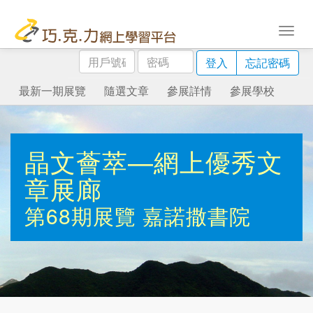
用
密
登入
忘記密碼
戶
碼
號
最新一期展覽
隨選文章
參展詳情
參展學校
碼
晶文薈萃—網上優秀文
章展廊
第68期展覽
嘉諾撒書院