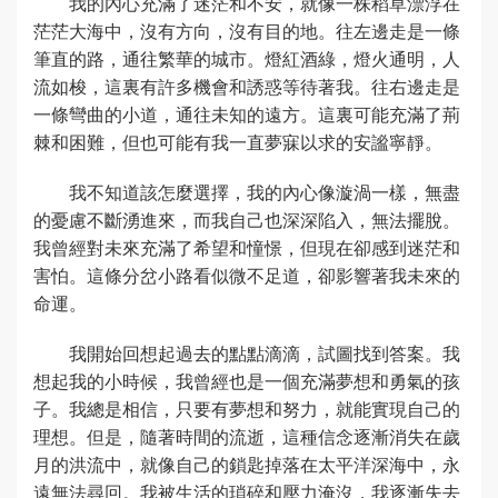
我的內心充滿了迷茫和不安，就像一株稻草漂浮在
茫茫大海中，沒有方向，沒有目的地。往左邊走是一條
筆直的路，通往繁華的城市。燈紅酒綠，燈火通明，人
流如梭，這裏有許多機會和誘惑等待著我。往右邊走是
一條彎曲的小道，通往未知的遠方。這裏可能充滿了荊
棘和困難，但也可能有我一直夢寐以求的安謐寧靜。
我不知道該怎麼選擇，我的內心像漩渦一樣，無盡
的憂慮不斷湧進來，而我自己也深深陷入，無法擺脫。
我曾經對未來充滿了希望和憧憬，但現在卻感到迷茫和
害怕。這條分岔小路看似微不足道，卻影響著我未來的
命運。
我開始回想起過去的點點滴滴，試圖找到答案。我
想起我的小時候，我曾經也是一個充滿夢想和勇氣的孩
子。我總是相信，只要有夢想和努力，就能實現自己的
理想。但是，隨著時間的流逝，這種信念逐漸消失在歲
月的洪流中，就像自己的鎖匙掉落在太平洋深海中，永
遠無法尋回。我被生活的瑣碎和壓力淹沒，我逐漸失去