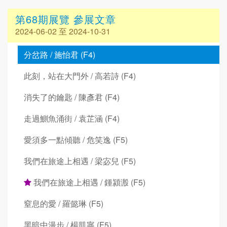
第68期展覽 參展文章
2024-06-02 至 2024-10-31
分岔路 / 施怡君 (F4)
此刻，站在大門外 / 高若詩 (F4)
消失了的鑰匙 / 陳彥君 (F4)
走過鰂魚涌街 / 袁芷涵 (F4)
愛須多一點傾聽 / 危笑逸 (F5)
我們在旅途上相遇 / 梁宓兒 (F5)
我們在旅途上相遇 / 鍾潁溵 (F5)
窒息的愛 / 羅懿琳 (F5)
黑暗中漫步 / 楊凱寧 (F5)