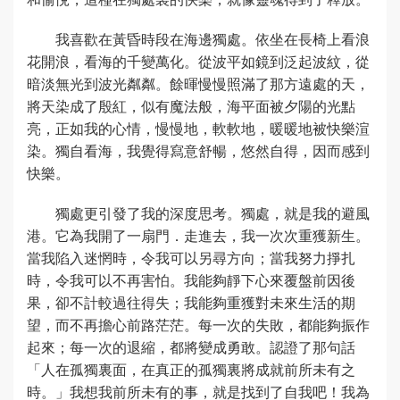
我喜歡在黃昏時段在海邊獨處。依坐在長椅上看浪
花開浪，看海的千變萬化。從波平如鏡到泛起波紋，從
暗淡無光到波光粼粼。餘暉慢慢照滿了那方遠處的天，
將天染成了殷紅，似有魔法般，海平面被夕陽的光點
亮，正如我的心情，慢慢地，軟軟地，暖暖地被快樂渲
染。獨自看海，我覺得寫意舒暢，悠然自得，因而感到
快樂。
獨處更引發了我的深度思考。獨處，就是我的避風
港。它為我開了一扇門．走進去，我一次次重獲新生。
當我陷入迷惘時，令我可以另尋方向；當我努力掙扎
時，令我可以不再害怕。我能夠靜下心來覆盤前因後
果，卻不計較過往得失；我能夠重獲對未來生活的期
望，而不再擔心前路茫茫。每一次的失敗，都能夠振作
起來；每一次的退縮，都將變成勇敢。認證了那句話
「人在孤獨裏面，在真正的孤獨裏將成就前所未有之
時。」我想我前所未有的事，就是找到了自我吧！我為