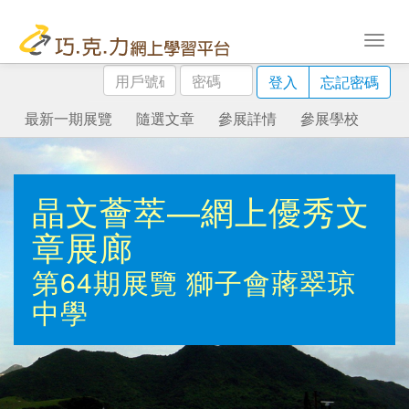
用
密
登入
忘記密碼
戶
碼
號
最新一期展覽
隨選文章
參展詳情
參展學校
碼
晶文薈萃—網上優秀文
章展廊
第64期展覽
獅子會蔣翠琼
中學