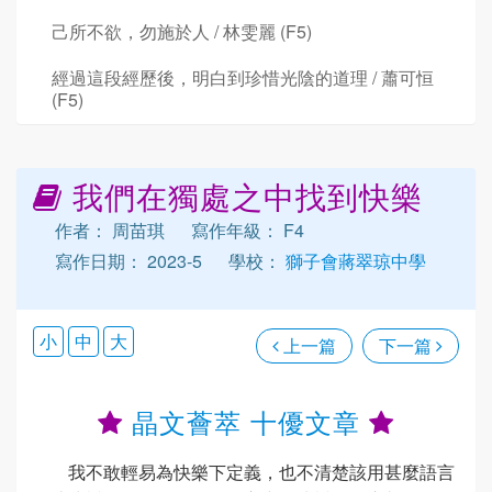
己所不欲，勿施於人 / 林雯麗 (F5)
經過這段經歷後，明白到珍惜光陰的道理 / 蕭可恒
(F5)
我們在獨處之中找到快樂
作者： 周苗琪
寫作年級： F4
寫作日期： 2023-5
學校：
獅子會蔣翠琼中學
小
中
大
上一篇
下一篇
晶文薈萃 十優文章
我不敢輕易為快樂下定義，也不清楚該用甚麼語言