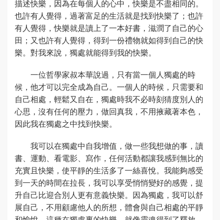
描述快樂，因為在每個人的心中，快樂是不盡相同的。
也許有人覺得，過著富足的生活就是找到快樂了；也許
有人覺得，快樂就是讀上了一本好書，滋潤了自己的心
田；又也許有人覺得，得到一份禮物就如得到自己的快
樂。對我來說，獨處就能得到我的快樂。
一位哲學家叔本華說過，只有當一個人獨處的時
候，他才可以完全成為自己。一個人的時候，只需要和
自己相處，輕鬆又自在，獨處時我不必時刻猜度別人的
心思，沒有任何的壓力，做回真我，不用掖藏著本色，
因此我在獨處之中找到快樂。
我可以在獨處中自我增值，做一些我想做的事，讀
書、運動、看電影、寫作，任何活動都讓我感到無比的
充實且快樂，使平靜的生活多了一絲喜悅。我能夠感受
到一天的時間在拉長，我可以享受悄悄變好的感覺，提
升自己比迎合別人更有意義快樂。因為獨處，我可以舒
展自己，不用顧慮他人的所想，體會與自己相處的平靜
和愉悅，這種在獨處裏的快樂，就像靈魂得到了釋放。