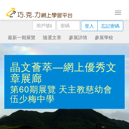
用
密
登入
忘記密碼
戶
碼
號
最新一期展覽
隨選文章
參展詳情
參展學校
碼
晶文薈萃—網上優秀文
章展廊
第60期展覽
天主教慈幼會
伍少梅中學