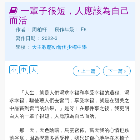
一輩子很短，人應該為自己
而活
作者： 周柏軒
寫作年級： F6
寫作日期： 2022-3
學校：
天主教慈幼會伍少梅中學
小
中
大
上一篇
下一篇
「人生，就是人們渴求幸福和享受幸福的過程。渴
求幸福，驅使著人們去奮鬥；享受幸福，就是在甜美之
中品嘗到奮鬥的結果。」是呀！在那件事之後，我更明
白人的一輩子很短，人應該為自己而活。
那一天，天色陰暗，烏雲密佈。當天我的心情也跌
落谷底，因為學業多番受挫，我只好傷心地坐在木椅子