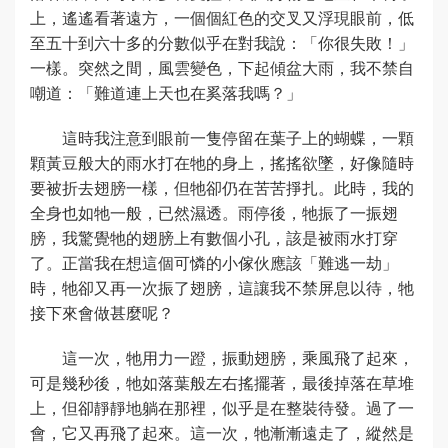
上，遙遙看著遠方，一個個紅色的交叉又浮現眼前，低
至五十到六十多的分數似乎在對我說：「你很失敗！」
一樣。突然之間，風雲變色，下起傾盆大雨，我不禁自
嘲道：「難道連上天也在奚落我嗎？」
這時我注意到眼前一隻停留在葉子上的蝴蝶，一顆
顆黃豆般大的雨水打在牠的身上，搖搖欲墜，好像隨時
要被折去翅膀一樣，但牠卻仍在苦苦掙扎。此時，我的
全身也如牠一般，已然濕透。雨停後，牠振了一振翅
膀，我驚覺牠的翅膀上有數個小孔，該是被雨水打穿
了。正當我在想這個可憐的小傢伙應該「難逃一劫」
時，牠卻又再一次振了翅膀，這讓我不禁屏息以待，牠
接下來會做甚麼呢？
這一次，牠用力一蹬，振動翅膀，乘風飛了起來，
可是幾秒後，牠如落葉般左右搖擺著，最後掉落在草堆
上，但卻靜靜地躺在那裡，似乎是在整裝待發。過了一
會，它又再飛了起來。這一次，牠漸漸遠走了，縱然是