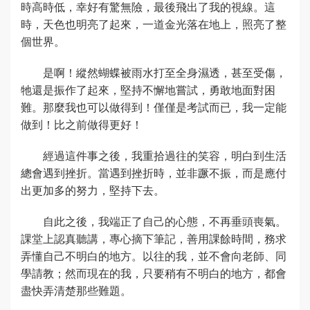
時高時低，幸好有驚無險，最後飛出了我的視線。這
時，天色也明亮了起來，一道金光落在地上，照亮了整
個世界。
是啊！縱然蝴蝶被雨水打至全身濕透，甚至受傷，
牠還是振作了起來，堅持不懈地嘗試，勇敢地面對困
難。那麼我也可以做得到！僅僅是考試而已，我一定能
做到！比之前做得更好！
經過這件事之後，我重拾過往的笑容，明白到生活
總會遇到挫折。當遇到挫折時，並非蹶不振，而是應付
出更加多的努力，堅持下去。
自此之後，我端正了自己的心態，不再垂頭喪氣。
課堂上認真聽講，專心摘下筆記，善用課餘時間，務求
弄懂自己不明白的地方。以往的我，並不會向老師、同
學請教；然而現在的我，只要稍有不明白的地方，都會
盡快弄清楚那些難題。